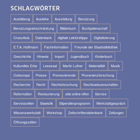
SCHLAGWÖRTER
Ausbildung
Ausleihe
Ausstellung
Benutzung
Benutzungseinschränkung
Bilderbuch
Buchpatenschaft
CrossAsia
Datenbank
digitale Lektüretipps
Digitalisierung
E.T.A. Hoffmann
Fachinformation
Freunde der Staatsbibliothek
Geschichte
Hinweis
Import
Jugendbuch
Kinderbuch
Kulturelles Erbe
Lesesaal
Martin Luther
Materialität
Musik
Osteuropa
Presse
Promovierende
Provenienzforschung
Recherche
Recht
Rechtsforschung
Rechtswissenschaften
Reformation
Restaurierung
sbb online offen
Service
Servicezeiten
Slawistik
Stipendienprogramm
Werkstattgespräch
Wissenswerkstatt
Workshop
Zeitschriftendatenbank
Zeitungen
Öffnungszeiten