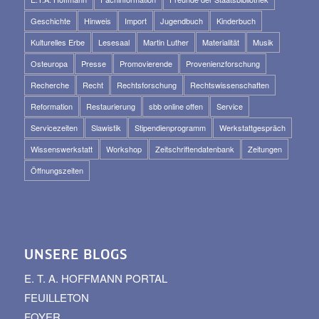
Geschichte
Hinweis
Import
Jugendbuch
Kinderbuch
Kulturelles Erbe
Lesesaal
Martin Luther
Materialität
Musik
Osteuropa
Presse
Promovierende
Provenienzforschung
Recherche
Recht
Rechtsforschung
Rechtswissenschaften
Reformation
Restaurierung
sbb online offen
Service
Servicezeiten
Slawistik
Stipendienprogramm
Werkstattgespräch
Wissenswerkstatt
Workshop
Zeitschriftendatenbank
Zeitungen
Öffnungszeiten
UNSERE BLOGS
E. T. A. HOFFMANN PORTAL
FEUILLETON
FOYER