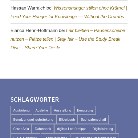
Hassan Warraich
bei
Wissenshunger stillen ohne Krümel |
Feed Your Hunger for Knowledge — Without the Crumbs
Bianca Henn-Hoffmann
bei
Fair bleiben – Pausenscheibe
nutzen – Plätze teilen |
Stay fair – Use the Study Break
Disc – Share Your Desks
SCHLAGWÖRTER
Ausbildung
Ausleihe
Ausstellung
Benutzung
Benutzungseinschränkung
Bilderbuch
Buchpatenschaft
CrossAsia
Datenbank
digitale Lektüretipps
Digitalisierung
E.T.A. Hoffmann
Fachinformation
Freunde der Staatsbibliothek