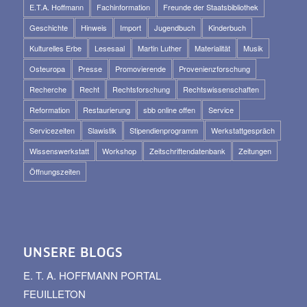
E.T.A. Hoffmann
Fachinformation
Freunde der Staatsbibliothek
Geschichte
Hinweis
Import
Jugendbuch
Kinderbuch
Kulturelles Erbe
Lesesaal
Martin Luther
Materialität
Musik
Osteuropa
Presse
Promovierende
Provenienzforschung
Recherche
Recht
Rechtsforschung
Rechtswissenschaften
Reformation
Restaurierung
sbb online offen
Service
Servicezeiten
Slawistik
Stipendienprogramm
Werkstattgespräch
Wissenswerkstatt
Workshop
Zeitschriftendatenbank
Zeitungen
Öffnungszeiten
UNSERE BLOGS
E. T. A. HOFFMANN PORTAL
FEUILLETON