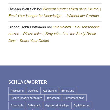
Hassan Warraich
bei
Wissenshunger stillen ohne Krümel |
Feed Your Hunger for Knowledge — Without the Crumbs
Bianca Henn-Hoffmann
bei
Fair bleiben – Pausenscheibe
nutzen – Plätze teilen |
Stay fair – Use the Study Break
Disc – Share Your Desks
SCHLAGWÖRTER
Ausbildung
Ausleihe
Ausstellung
Benutzung
Benutzungseinschränkung
Bilderbuch
Buchpatenschaft
CrossAsia
Datenbank
digitale Lektüretipps
Digitalisierung