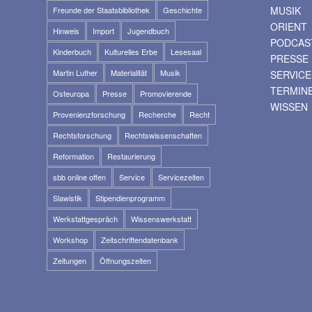
MUSIK
Freunde der Staatsbibliothek
Geschichte
ORIENT
Hinweis
Import
Jugendbuch
PODCAS
Kinderbuch
Kulturelles Erbe
Lesesaal
PRESSE
Martin Luther
Materialität
Musik
SERVICE
TERMIN
Osteuropa
Presse
Promovierende
WISSEN
Provenienzforschung
Recherche
Recht
Rechtsforschung
Rechtswissenschaften
Reformation
Restaurierung
sbb online offen
Service
Servicezeiten
Slawistik
Stipendienprogramm
Werkstattgespräch
Wissenswerkstatt
Workshop
Zeitschriftendatenbank
Zeitungen
Öffnungszeiten