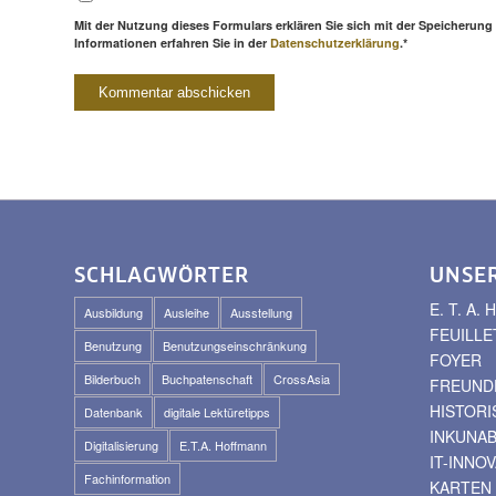
Mit der Nutzung dieses Formulars erklären Sie sich mit der Speicherung
Informationen erfahren Sie in der
Datenschutzerklärung
.*
SCHLAGWÖRTER
UNSE
E. T. A
Ausbildung
Ausleihe
Ausstellung
FEUILLE
Benutzung
Benutzungseinschränkung
FOYER
Bilderbuch
Buchpatenschaft
CrossAsia
FREUNDE
HISTOR
Datenbank
digitale Lektüretipps
INKUNA
Digitalisierung
E.T.A. Hoffmann
IT-INNO
Fachinformation
KARTEN