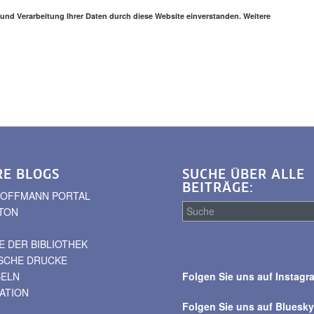
 und Verarbeitung Ihrer Daten durch diese Website einverstanden. Weitere
RE BLOGS
SUCHE ÜBER ALLE
BEITRÄGE:
. HOFFMANN PORTAL
TON
 DER BIBLIOTHEK
Suche
ISCHE DRUCKE
über
BELN
Folgen Sie uns auf Instagr
alle
VATION
Beiträge
Folgen Sie uns auf Bluesk