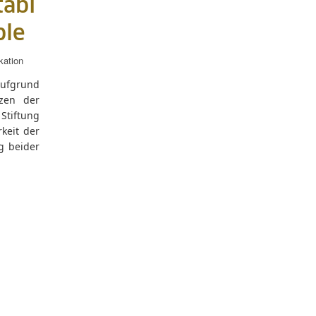
tabi
ble
ation
aufgrund
zen der
tiftung
keit der
g beider