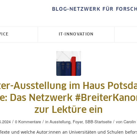
BLOG-NETZWERK FÜR FORSC
VICE
IT-INNOVATION
ter-Ausstellung im Haus Potsd
e: Das Netzwerk #BreiterKano
zur Lektüre ein
/
/
/
5.2024
0 Kommentare
in
Ausstellung
,
Foyer
,
SBB-Startseite
von
Carolin
Texte und welche Autor:innen an Universitäten und Schulen befor