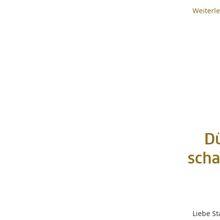
Weiterl
Dü
scha
Liebe St