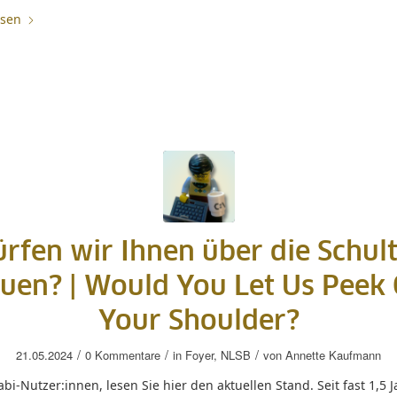
esen
rfen wir Ihnen über die Schul
uen? |
Would You Let Us Peek
Your Shoulder?
/
/
/
21.05.2024
0 Kommentare
in
Foyer
,
NLSB
von
Annette Kaufmann
abi-Nutzer:innen, lesen Sie hier den aktuellen Stand. Seit fast 1,5 J