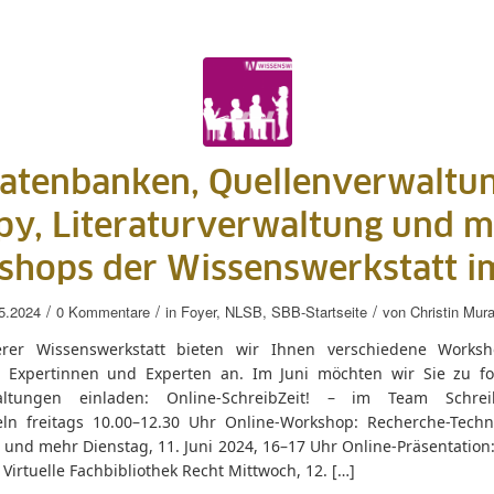
datenbanken, Quellenverwaltun
py, Literaturverwaltung und m
hops der Wissenswerkstatt i
/
/
/
5.2024
0 Kommentare
in
Foyer
,
NLSB
,
SBB-Startseite
von
Christin Mur
rer Wissenswerkstatt bieten wir Ihnen verschiedene Works
 Expertinnen und Experten an. Im Juni möchten wir Sie zu f
altungen einladen: Online-SchreibZeit! – im Team Schreib
eln freitags 10.00–12.30 Uhr Online-Workshop: Recherche-Techn
 und mehr Dienstag, 11. Juni 2024, 16–17 Uhr Online-Präsentation:
– Virtuelle Fachbibliothek Recht Mittwoch, 12. […]