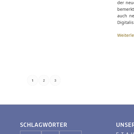
der neue
bemerkt,
auch ne
Digital
Weiterl
2
3
1
SCHLAGWÖRTER
UNSE
E. T. A