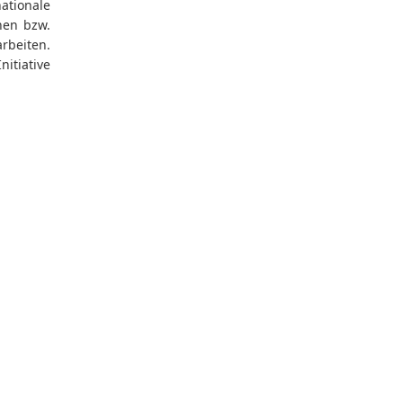
ationale
nen bzw.
rbeiten.
itiative