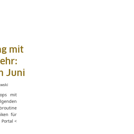
g mit
ehr:
m Juni
awski
hops mit
olgenden
routine
iken für
 Portal <