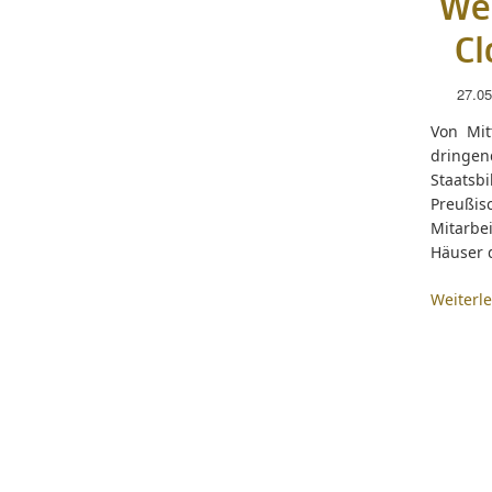
Web
Cl
27.05
Von Mit
dringen
Staatsb
Preußis
Mitarbe
Häuser d
Weiterl