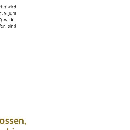
lin wird
, 9. Juni
T) weder
fen sind
lossen,