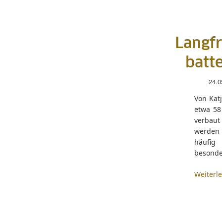
Langfr
batt
24.0
Von Kat
etwa 58
verbaut
werden i
häufig 
besonde
Weiterl