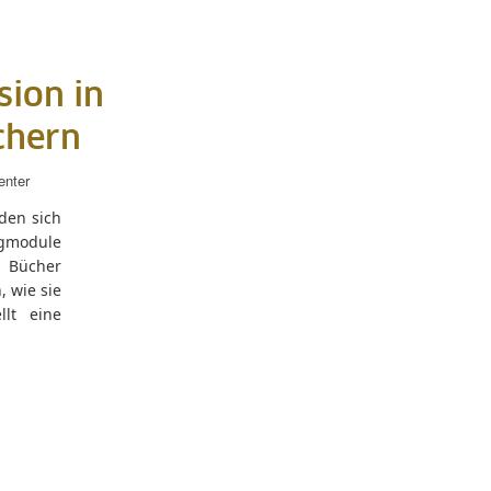
sion in
chern
enter
den sich
ngmodule
n Bücher
 wie sie
llt eine