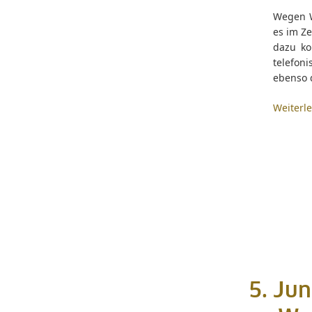
Wegen W
es im Ze
dazu ko
telefon
ebenso d
Weiterl
5. Jun