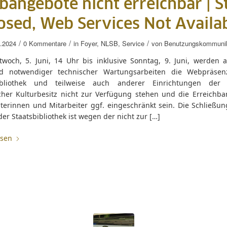
angebote nicht erreichbar |
S
osed, Web Services Not Availa
/
/
/
.2024
0 Kommentare
in
Foyer
,
NLSB
,
Service
von
Benutzungskommunik
twoch, 5. Juni, 14 Uhr bis inklusive Sonntag, 9. Juni, werden 
d notwendiger technischer Wartungsarbeiten die Webpräsen
ibliothek und teilweise auch anderer Einrichtungen der S
cher Kulturbesitz nicht zur Verfügung stehen und die Erreichbar
iterinnen und Mitarbeiter ggf. eingeschränkt sein. Die Schließun
er Staatsbibliothek ist wegen der nicht zur […]
esen