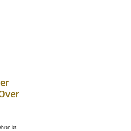
ter
 Over
ahren ist