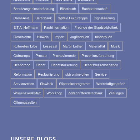
Benutzungseinschränkung
Bilderbuch
Buchpatenschaft
CrossAsia
Datenbank
digitale Lektüretipps
Digitalisierung
E.T.A. Hoffmann
Fachinformation
Freunde der Staatsbibliothek
Geschichte
Hinweis
Import
Jugendbuch
Kinderbuch
Kulturelles Erbe
Lesesaal
Martin Luther
Materialität
Musik
Osteuropa
Presse
Promovierende
Provenienzforschung
Recherche
Recht
Rechtsforschung
Rechtswissenschaften
Reformation
Restaurierung
sbb online offen
Service
Servicezeiten
Slawistik
Stipendienprogramm
Werkstattgespräch
Wissenswerkstatt
Workshop
Zeitschriftendatenbank
Zeitungen
Öffnungszeiten
UNSERE BLOGS