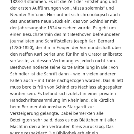
1823-24 stammen. Es ist die Zeit der Entstehung und
der ersten Aufführungen von „Missa solemnis“ und
Neunter Sinfonie. Hier ordnet sich chronologisch auch
das undatierte neue Stück ein, das von Schindler mit
der Jahresangabe 1824 versehen wurde. Es geht um
einen Besuchstermin des mit Beethoven befreundeten
Journalisten und Schriftstellers Joseph Karl Bernard
(1780-1850), der ihn in Fragen der Vormundschaft über
den Neffen Karl beriet und für ihn ein Oratorienlibretto
verfasste, zu dessen Vertonung es jedoch nicht kam. –
Beethoven notierte seine kurze Mitteilung in Blei; von
Schindler ist die Schrift dann – wie in vielen anderen
Fällen auch – mit Tinte nachgezogen worden. Das Billett
muss bereits früh von Schindlers Nachlass abgespalten
worden sein. Es befand sich zuletzt in einer privaten
Handschriftensammlung im Rheinland, die kürzlich
beim Berliner Auktionshaus Stargardt zur
Versteigerung gelangte. Dabei bemerkten alle
Beteiligten sehr bald, dass es das Blättchen mit aller
Macht in den alten vertrauten Kreis zurückzog. Das
wurde respektiert: Die Bibliothek erhielt ein