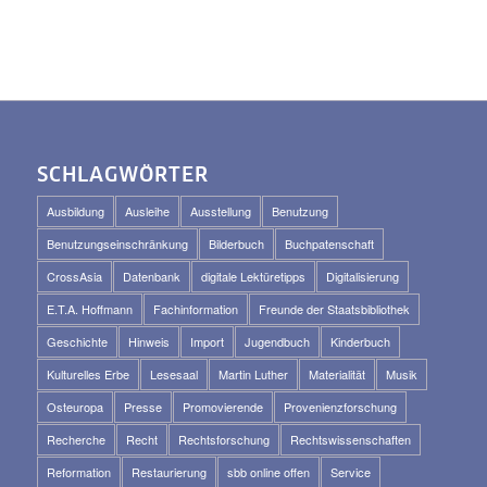
SCHLAGWÖRTER
Ausbildung
Ausleihe
Ausstellung
Benutzung
Benutzungseinschränkung
Bilderbuch
Buchpatenschaft
CrossAsia
Datenbank
digitale Lektüretipps
Digitalisierung
E.T.A. Hoffmann
Fachinformation
Freunde der Staatsbibliothek
Geschichte
Hinweis
Import
Jugendbuch
Kinderbuch
Kulturelles Erbe
Lesesaal
Martin Luther
Materialität
Musik
Osteuropa
Presse
Promovierende
Provenienzforschung
Recherche
Recht
Rechtsforschung
Rechtswissenschaften
Reformation
Restaurierung
sbb online offen
Service