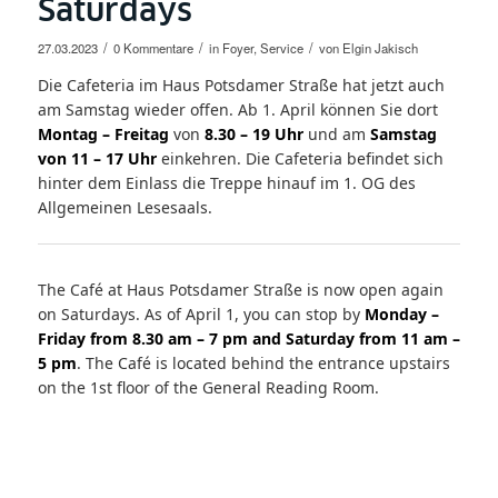
Saturdays
/
/
/
27.03.2023
0 Kommentare
in
Foyer
,
Service
von
Elgin Jakisch
Die Cafeteria im Haus Potsdamer Straße hat jetzt auch
am Samstag wieder offen. Ab 1. April können Sie dort
Montag – Freitag
von
8.30 – 19 Uhr
und am
Samstag
von 11 – 17 Uhr
einkehren. Die Cafeteria befindet sich
hinter dem Einlass die Treppe hinauf im 1. OG des
Allgemeinen Lesesaals.
The Café at Haus Potsdamer Straße is now open again
on Saturdays. As of April 1, you can stop by
Monday –
Friday from 8.30 am – 7 pm and Saturday from 11 am –
5 pm
. The Café is located behind the entrance upstairs
on the 1st floor of the General Reading Room.