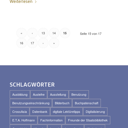
Weiterlesen
«
‹
13
14
15
Seite 15 von 17
16
17
›
»
SCHLAGWÖRTER
Ausbildung
Ausleihe
Ausstellung
Benutzung
Benutzungseinschränkung
Bilderbuch
Buchpatenschaft
CrossAsia
Datenbank
digitale Lektüretipps
Digitalisierung
E.T.A. Hoffmann
Fachinformation
Freunde der Staatsbibliothek