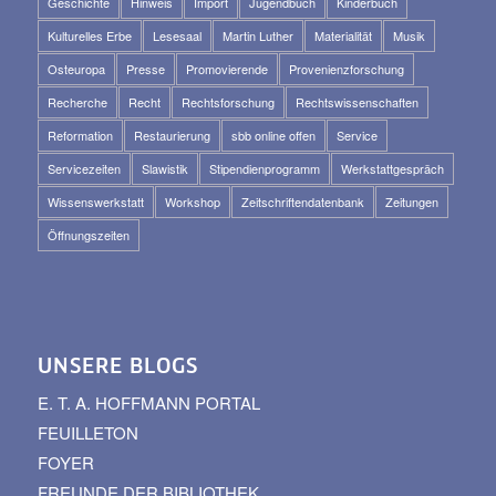
Geschichte
Hinweis
Import
Jugendbuch
Kinderbuch
Kulturelles Erbe
Lesesaal
Martin Luther
Materialität
Musik
Osteuropa
Presse
Promovierende
Provenienzforschung
Recherche
Recht
Rechtsforschung
Rechtswissenschaften
Reformation
Restaurierung
sbb online offen
Service
Servicezeiten
Slawistik
Stipendienprogramm
Werkstattgespräch
Wissenswerkstatt
Workshop
Zeitschriftendatenbank
Zeitungen
Öffnungszeiten
UNSERE BLOGS
E. T. A. HOFFMANN PORTAL
FEUILLETON
FOYER
FREUNDE DER BIBLIOTHEK