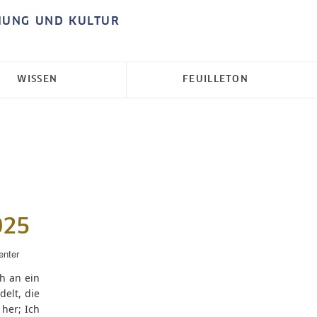
HUNG UND KULTUR
WISSEN
FEUILLETON
–
025
enter
ch an ein
elt, die
her; Ich