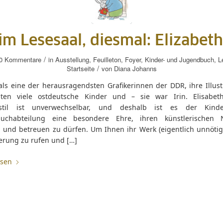
im Lesesaal, diesmal: Elizabet
/
0 Kommentare
in
Ausstellung
,
Feuilleton
,
Foyer
,
Kinder- und Jugendbuch
,
L
/
Startseite
von
Diana Johanns
 als eine der herausragendsten Grafikerinnen der DDR, ihre Illus
ten viele ostdeutsche Kinder und – sie war Irin. Elisabe
nstil ist unverwechselbar, und deshalb ist es der Kind
uchabteilung eine besondere Ehre, ihren künstlerischen N
n und betreuen zu dürfen. Um Ihnen ihr Werk (eigentlich unnötig
nerung zu rufen und […]
esen