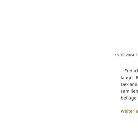
/
15.12.2024
Endlich 
lange B
Deklami
Familie
beflügel
Weiterl