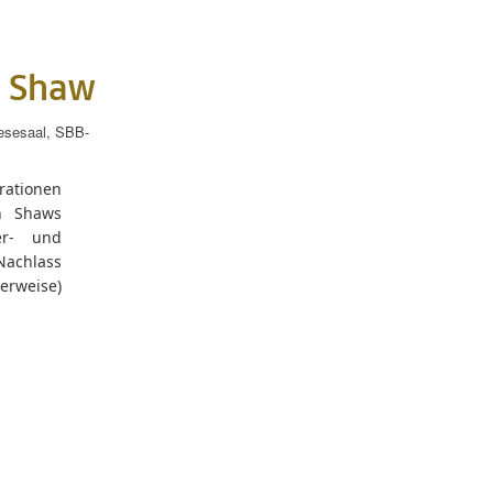
h Shaw
esesaal
,
SBB-
trationen
th Shaws
er- und
achlass
erweise)