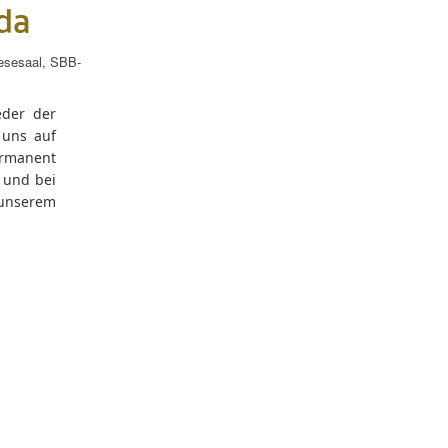
da
esesaal
,
SBB-
der der
 uns auf
rmanent
 und bei
 unserem