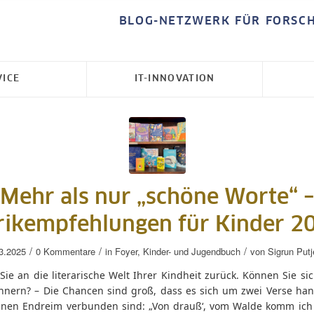
BLOG-NETZWERK FÜR FORSC
VICE
IT-INNOVATION
Mehr als nur „schöne Worte“ 
rikempfehlungen für Kinder 2
/
/
/
3.2025
0 Kommentare
in
Foyer
,
Kinder- und Jugendbuch
von
Sigrun Putj
ie an die literarische Welt Ihrer Kindheit zurück. Können Sie si
innern? – Die Chancen sind groß, dass es sich um zwei Verse hand
inen Endreim verbunden sind: „Von drauß‘, vom Walde komm ich 