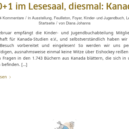
0+1 im Lesesaal, diesmal: Kana
/
4 Kommentare
in
Ausstellung
,
Feuilleton
,
Foyer
,
Kinder- und Jugendbuch
,
L
/
Startseite
von
Diana Johanns
uar empfängt die Kinder- und Jugendbuchabteilung Mitglie
chaft für Kanada-Studien e.V., und selbstverständlich haben wir
 Besuch vorbereitet und eingelesen! So werden wir uns pe
ldigen, ausnahmsweise einmal keine Witze über Eishockey reißen
n Fragen in den 1.743 Büchern aus Kanada blättern, die sich in
 befinden. […]
esen