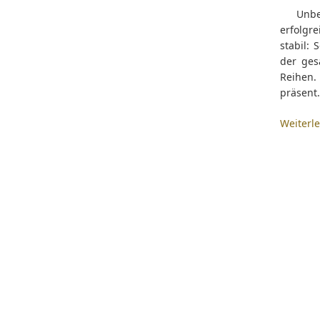
Unbest
erfolgre
stabil: 
der ges
Reihen.
präsent.
Weiterl