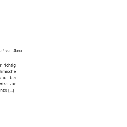
/
e
von
Diana
r richtig
thmische
und bei
ntra zur
anze […]