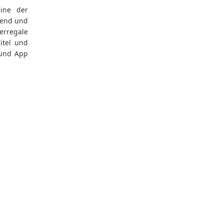
ine der
gend und
erregale
itel und
 und App