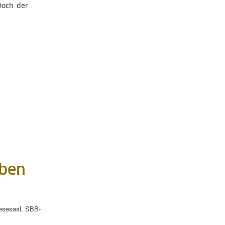
Doch der
eben
esesaal
,
SBB-