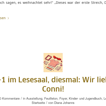
ch sagen, es weihnachtet sehr!“ „Dieses war der erste Streich, 
esen
1 im Lesesaal, diesmal: Wir li
Conni!
/
0 Kommentare
in
Ausstellung
,
Feuilleton
,
Foyer
,
Kinder- und Jugendbuch
,
L
/
Startseite
von
Diana Johanns