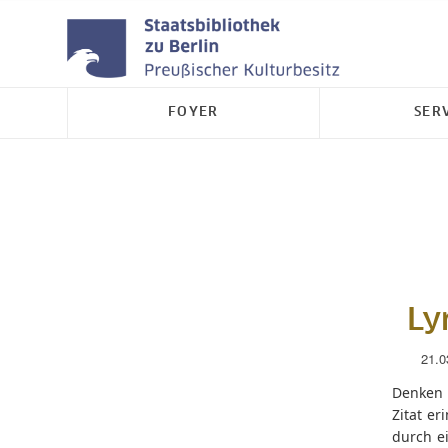
FOYER
SER
Ly
21.0
Denken S
Zitat er
durch e