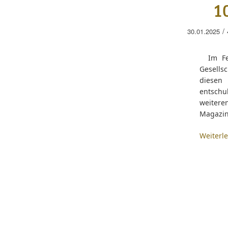
1
/
30.01.2025
Im Febr
Gesells
diesen
entschu
weitere
Magazin
Weiterl