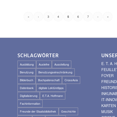
«
‹
3
4
6
7
›
»
5
SCHLAGWÖRTER
UNSE
E. T. A
Ausbildung
Ausleihe
Ausstellung
FEUILLE
Benutzung
Benutzungseinschränkung
FOYER
Bilderbuch
Buchpatenschaft
CrossAsia
FREUNDE
HISTOR
Datenbank
digitale Lektüretipps
INKUNA
Digitalisierung
E.T.A. Hoffmann
IT-INNO
Fachinformation
KARTEN
MUSIK
Freunde der Staatsbibliothek
Geschichte