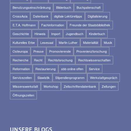
Benutzungseinschränkung
Bilderbuch
Buchpatenschaft
CrossAsia
Datenbank
digitale Lektüretipps
Digitalisierung
E.T.A. Hoffmann
Fachinformation
Freunde der Staatsbibliothek
Geschichte
Hinweis
Import
Jugendbuch
Kinderbuch
Kulturelles Erbe
Lesesaal
Martin Luther
Materialität
Musik
Osteuropa
Presse
Promovierende
Provenienzforschung
Recherche
Recht
Rechtsforschung
Rechtswissenschaften
Reformation
Restaurierung
sbb online offen
Service
Servicezeiten
Slawistik
Stipendienprogramm
Werkstattgespräch
Wissenswerkstatt
Workshop
Zeitschriftendatenbank
Zeitungen
Öffnungszeiten
UNSERE BLOGS