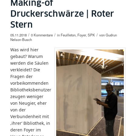
Making-of
Druckerschwärze | Roter
Stern
/
/
/
05.11.2018
0 Kommentare
in
Feuilleton
,
Foyer
,
SPK
von
Gudrun
Nelson-Busch
Was wird hier
gebaut? Warum
werden die Säulen
verkleidet? Die
Fragen der
vorbeikommenden
Bibliotheksbenutzer
zeugen weniger
von Neugier, eher
von der
Verbundenheit mit
‚ihrer‘ Bibliothek, in
deren Foyer im