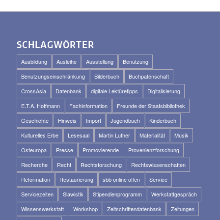
SCHLAGWÖRTER
Ausbildung
Ausleihe
Ausstellung
Benutzung
Benutzungseinschränkung
Bilderbuch
Buchpatenschaft
CrossAsia
Datenbank
digitale Lektüretipps
Digitalisierung
E.T.A. Hoffmann
Fachinformation
Freunde der Staatsbibliothek
Geschichte
Hinweis
Import
Jugendbuch
Kinderbuch
Kulturelles Erbe
Lesesaal
Martin Luther
Materialität
Musik
Osteuropa
Presse
Promovierende
Provenienzforschung
Recherche
Recht
Rechtsforschung
Rechtswissenschaften
Reformation
Restaurierung
sbb online offen
Service
Servicezeiten
Slawistik
Stipendienprogramm
Werkstattgespräch
Wissenswerkstatt
Workshop
Zeitschriftendatenbank
Zeitungen