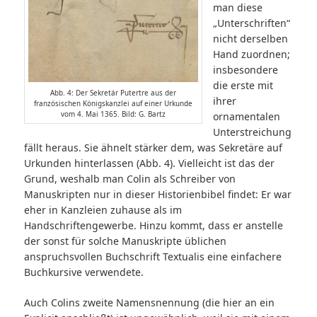
man diese
„Unterschriften“
nicht derselben
Hand zuordnen;
insbesondere
die erste mit
Abb. 4: Der Sekretär Putertre aus der
ihrer
französischen Königskanzlei auf einer Urkunde
vom 4. Mai 1365. Bild: G. Bartz
ornamentalen
Unterstreichung
fällt heraus. Sie ähnelt stärker dem, was Sekretäre auf
Urkunden hinterlassen (Abb. 4). Vielleicht ist das der
Grund, weshalb man Colin als Schreiber von
Manuskripten nur in dieser Historienbibel findet: Er war
eher in Kanzleien zuhause als im
Handschriftengewerbe. Hinzu kommt, dass er anstelle
der sonst für solche Manuskripte üblichen
anspruchsvollen Buchschrift Textualis eine einfachere
Buchkursive verwendete.
Auch Colins zweite Namensnennung (die hier an ein