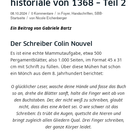
historiale von 1368 – Teil 2
/
/
08.10.2024
0 Kommentare
in
Foyer
,
Handschriften
,
SBB-
/
Startseite
von
Nicole Eichenberger
Ein Beitrag von Gabriele Bartz
Der Schreiber Colin Nouvel
Es ist eine echte Mammutaufgabe, etwa 500
Pergamentblätter, also 1.000 Seiten, im Format 45 x 31
cm mit Schrift zu füllen. Über diese Mühen hat schon
ein Mönch aus dem 8. Jahrhundert berichtet:
O glücklicher Leser, wasche deine Hände und fasse das Buch
so an, drehe die Blätter sanft, halte die Finger weit ab von
den Buchstaben. Der, der nicht weiß zu schreiben, glaubt
nicht, dass dies eine Arbeit sei. O wie schwer ist das
Schreiben: Es trübt die Augen, quetscht die Nieren und
bringt zugleich allen Gliedern Qual. Drei Finger schreiben,
der ganze Körper leidet.