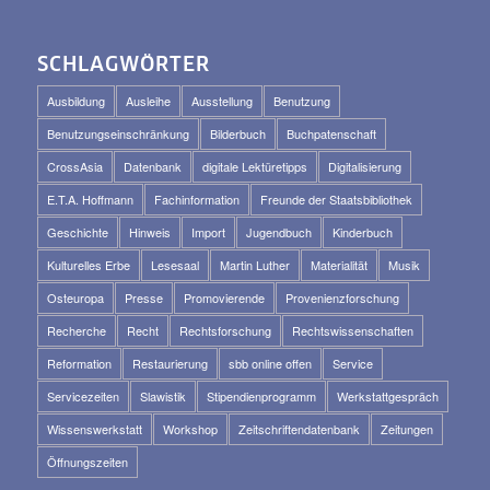
SCHLAGWÖRTER
Ausbildung
Ausleihe
Ausstellung
Benutzung
Benutzungseinschränkung
Bilderbuch
Buchpatenschaft
CrossAsia
Datenbank
digitale Lektüretipps
Digitalisierung
E.T.A. Hoffmann
Fachinformation
Freunde der Staatsbibliothek
Geschichte
Hinweis
Import
Jugendbuch
Kinderbuch
Kulturelles Erbe
Lesesaal
Martin Luther
Materialität
Musik
Osteuropa
Presse
Promovierende
Provenienzforschung
Recherche
Recht
Rechtsforschung
Rechtswissenschaften
Reformation
Restaurierung
sbb online offen
Service
Servicezeiten
Slawistik
Stipendienprogramm
Werkstattgespräch
Wissenswerkstatt
Workshop
Zeitschriftendatenbank
Zeitungen
Öffnungszeiten