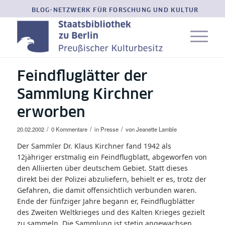
BLOG-NETZWERK FÜR FORSCHUNG UND KULTUR
Feindfluglätter der
Sammlung Kirchner
erworben
/
/
/
20.02.2002
0 Kommentare
in
Presse
von
Jeanette Lamble
Der Sammler Dr. Klaus Kirchner fand 1942 als
12jähriger erstmalig ein Feindflugblatt, abgeworfen von
den Alliierten über deutschem Gebiet. Statt dieses
direkt bei der Polizei abzuliefern, behielt er es, trotz der
Gefahren, die damit offensichtlich verbunden waren.
Ende der fünfziger Jahre begann er, Feindflugblätter
des Zweiten Weltkrieges und des Kalten Krieges gezielt
zu sammeln. Die Sammlung ist stetig angewachsen,