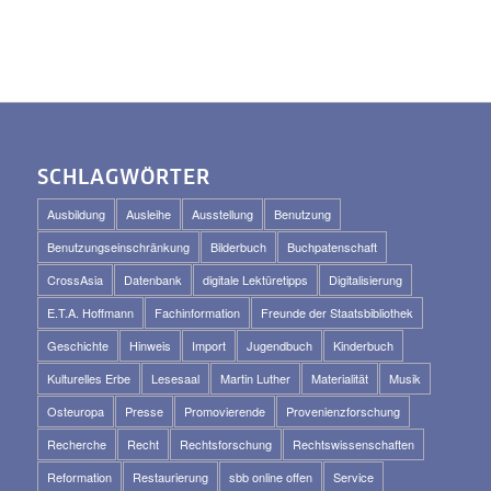
SCHLAGWÖRTER
Ausbildung
Ausleihe
Ausstellung
Benutzung
Benutzungseinschränkung
Bilderbuch
Buchpatenschaft
CrossAsia
Datenbank
digitale Lektüretipps
Digitalisierung
E.T.A. Hoffmann
Fachinformation
Freunde der Staatsbibliothek
Geschichte
Hinweis
Import
Jugendbuch
Kinderbuch
Kulturelles Erbe
Lesesaal
Martin Luther
Materialität
Musik
Osteuropa
Presse
Promovierende
Provenienzforschung
Recherche
Recht
Rechtsforschung
Rechtswissenschaften
Reformation
Restaurierung
sbb online offen
Service