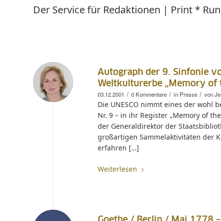
Der Service für Redaktionen | Print * Ru
Autograph der 9. Sinfonie v
Weltkulturerbe „Memory of 
/
/
/
03.12.2001
0 Kommentare
in
Presse
von
Je
Die UNESCO nimmt eines der wohl be
Nr. 9 – in ihr Register „Memory of th
der Generaldirektor der Staatsbiblio
großartigen Sammelaktivitäten der K
erfahren […]
Weiterlesen
Goethe / Berlin / Mai 1778 –