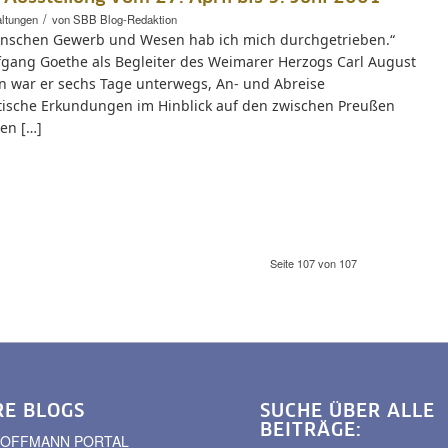
/
altungen
von
SBB Blog-Redaktion
enschen Gewerb und Wesen hab ich mich durchgetrieben.“
fgang Goethe als Begleiter des Weimarer Herzogs Carl August
in war er sechs Tage unterwegs, An- und Abreise
tische Erkundungen im Hinblick auf den zwischen Preußen
en […]
Seite 107 von 107
RE BLOGS
SUCHE ÜBER ALLE
BEITRÄGE:
. HOFFMANN PORTAL