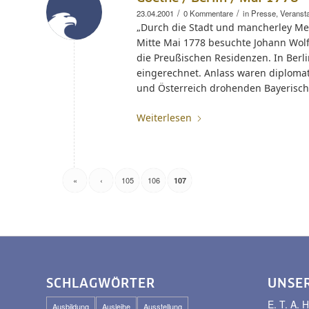
/
/
23.04.2001
0 Kommentare
in
Presse
,
Veranst
„Durch die Stadt und mancherley M
Mitte Mai 1778 besuchte Johann Wol
die Preußischen Residenzen. In Berl
eingerechnet. Anlass waren diploma
und Österreich drohenden Bayerisch
Weiterlesen
«
‹
105
106
107
SCHLAGWÖRTER
UNSE
E. T. A
Ausbildung
Ausleihe
Ausstellung