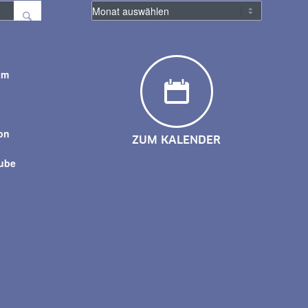
am
y
on
ZUM KALENDER
tube