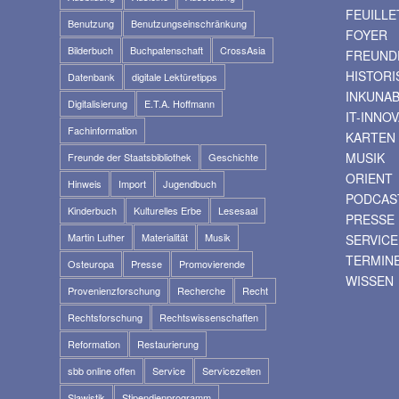
FEUILLE
Benutzung
Benutzungseinschränkung
FOYER
Bilderbuch
Buchpatenschaft
CrossAsia
FREUNDE
HISTOR
Datenbank
digitale Lektüretipps
INKUNA
Digitalisierung
E.T.A. Hoffmann
IT-INNO
Fachinformation
KARTEN
MUSIK
Freunde der Staatsbibliothek
Geschichte
ORIENT
Hinweis
Import
Jugendbuch
PODCAS
Kinderbuch
Kulturelles Erbe
Lesesaal
PRESSE
Martin Luther
Materialität
Musik
SERVICE
TERMIN
Osteuropa
Presse
Promovierende
WISSEN
Provenienzforschung
Recherche
Recht
Rechtsforschung
Rechtswissenschaften
Reformation
Restaurierung
sbb online offen
Service
Servicezeiten
Slawistik
Stipendienprogramm