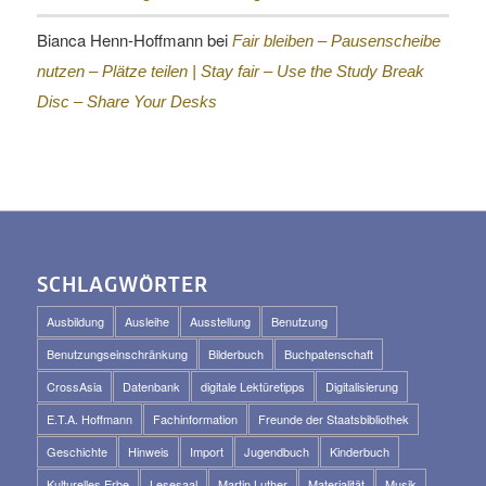
Bianca Henn-Hoffmann
bei
Fair bleiben – Pausenscheibe
nutzen – Plätze teilen |
Stay fair – Use the Study Break
Disc – Share Your Desks
SCHLAGWÖRTER
Ausbildung
Ausleihe
Ausstellung
Benutzung
Benutzungseinschränkung
Bilderbuch
Buchpatenschaft
CrossAsia
Datenbank
digitale Lektüretipps
Digitalisierung
E.T.A. Hoffmann
Fachinformation
Freunde der Staatsbibliothek
Geschichte
Hinweis
Import
Jugendbuch
Kinderbuch
Kulturelles Erbe
Lesesaal
Martin Luther
Materialität
Musik