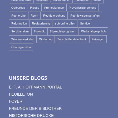
Osteuropa
Presse
Promovierende
Provenienzforschung
Recherche
Recht
Rechtsforschung
Rechtswissenschaften
Reformation
Restaurierung
sbb online offen
Service
Servicezeiten
Slawistik
Stipendienprogramm
Werkstattgespräch
Wissenswerkstatt
Workshop
Zeitschriftendatenbank
Zeitungen
Öffnungszeiten
UNSERE BLOGS
E. T. A. HOFFMANN PORTAL
FEUILLETON
FOYER
FREUNDE DER BIBLIOTHEK
HISTORISCHE DRUCKE