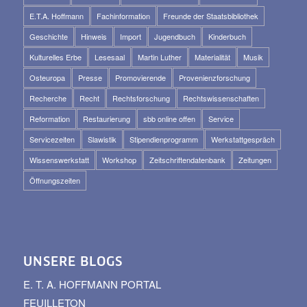
E.T.A. Hoffmann
Fachinformation
Freunde der Staatsbibliothek
Geschichte
Hinweis
Import
Jugendbuch
Kinderbuch
Kulturelles Erbe
Lesesaal
Martin Luther
Materialität
Musik
Osteuropa
Presse
Promovierende
Provenienzforschung
Recherche
Recht
Rechtsforschung
Rechtswissenschaften
Reformation
Restaurierung
sbb online offen
Service
Servicezeiten
Slawistik
Stipendienprogramm
Werkstattgespräch
Wissenswerkstatt
Workshop
Zeitschriftendatenbank
Zeitungen
Öffnungszeiten
UNSERE BLOGS
E. T. A. HOFFMANN PORTAL
FEUILLETON