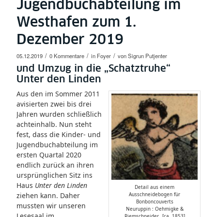
Jugendbuchabteilung im
Westhafen zum 1.
Dezember 2019
/
/
/
05.12.2019
0 Kommentare
in
Foyer
von
Sigrun Putjenter
und Umzug in die „Schatztruhe“
Unter den Linden
Aus den im Sommer 2011
avisierten zwei bis drei
Jahren wurden schließlich
achteinhalb. Nun steht
fest, dass die Kinder- und
Jugendbuchabteilung im
ersten Quartal 2020
endlich zurück an ihren
ursprünglichen Sitz ins
Haus
Unter den Linden
Detail aus einem
ziehen kann. Daher
Ausschneidebogen für
Bonboncouverts
mussten wir unseren
Neuruppin : Oehmigke &
Lesesaal im
Riemschneider,. [ca. 1853]