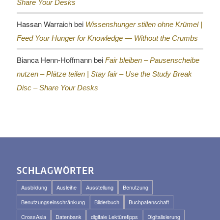
Share Your Desks
Hassan Warraich
bei
Wissenshunger stillen ohne Krümel |
Feed Your Hunger for Knowledge — Without the Crumbs
Bianca Henn-Hoffmann
bei
Fair bleiben – Pausenscheibe
nutzen – Plätze teilen |
Stay fair – Use the Study Break
Disc – Share Your Desks
SCHLAGWÖRTER
Ausbildung
Ausleihe
Ausstellung
Benutzung
Benutzungseinschränkung
Bilderbuch
Buchpatenschaft
CrossAsia
Datenbank
digitale Lektüretipps
Digitalisierung