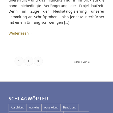
übererfüllt – und das mitnichten nur in Hinblick auf die
pandemiebedingte Verlängerung der Projektlaufzeit.
Denn im Zuge der Neukatalogisierung unserer
Sammlung an Schriftproben – also jener Musterbücher
mit einem Umfang von wenigen […]
Weiterlesen
2
3
1
Seite 1 von 3
SCHLAGWÖRTER
Ausbildung
Ausleihe
Ausstellung
Benutzung