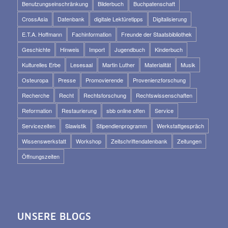
Benutzungseinschränkung
Bilderbuch
Buchpatenschaft
CrossAsia
Datenbank
digitale Lektüretipps
Digitalisierung
E.T.A. Hoffmann
Fachinformation
Freunde der Staatsbibliothek
Geschichte
Hinweis
Import
Jugendbuch
Kinderbuch
Kulturelles Erbe
Lesesaal
Martin Luther
Materialität
Musik
Osteuropa
Presse
Promovierende
Provenienzforschung
Recherche
Recht
Rechtsforschung
Rechtswissenschaften
Reformation
Restaurierung
sbb online offen
Service
Servicezeiten
Slawistik
Stipendienprogramm
Werkstattgespräch
Wissenswerkstatt
Workshop
Zeitschriftendatenbank
Zeitungen
Öffnungszeiten
UNSERE BLOGS