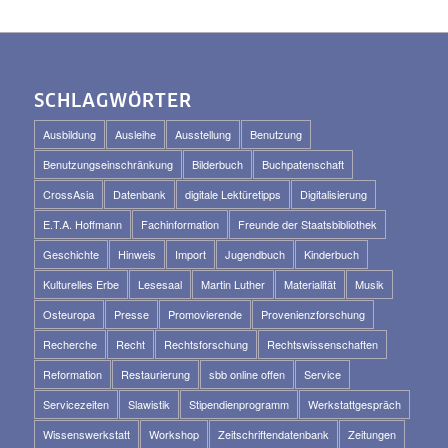
SCHLAGWÖRTER
Ausbildung
Ausleihe
Ausstellung
Benutzung
Benutzungseinschränkung
Bilderbuch
Buchpatenschaft
CrossAsia
Datenbank
digitale Lektüretipps
Digitalisierung
E.T.A. Hoffmann
Fachinformation
Freunde der Staatsbibliothek
Geschichte
Hinweis
Import
Jugendbuch
Kinderbuch
Kulturelles Erbe
Lesesaal
Martin Luther
Materialität
Musik
Osteuropa
Presse
Promovierende
Provenienzforschung
Recherche
Recht
Rechtsforschung
Rechtswissenschaften
Reformation
Restaurierung
sbb online offen
Service
Servicezeiten
Slawistik
Stipendienprogramm
Werkstattgespräch
Wissenswerkstatt
Workshop
Zeitschriftendatenbank
Zeitungen