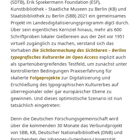
(SDTB), Erik Spiekermann Foundation (ESF),
Kunstbibliothek – Staatliche Museen zu Berlin (KB) und
Staatsbibliothek zu Berlin (SBB) 2021 ein gemeinsames
Projekt im Landesdigitalisierungsprogramm
digiS
durch.
Über sein eigentliches Kernziel hinaus, mehr als 600
Schriftproben lokaler Gießereien aus der Zeit vor 1951
virtuell zugänglich zu machen, verstand sich das
Vorhaben
Die Sichtbarmachung des Sichtbaren – Berlins
typografisches Kulturerbe im Open Access
explizit auch
als spartenübergreifendes Testfeld, um zunächst unter
kontrollierten Bedingungen Praxiserfahrung für
skalierte
Folgeprojekte
zur Digitalisierung und
Erschließung des typographischen Kulturerbes auf
überregionaler oder gar europäischer Ebene zu
gewinnen. Und dieses optimistische Szenario ist nun
tatsächlich eingetreten:
Denn die Deutschen Forschungsgemeinschaft wird
über die kommenden 30 Monate das Verbundprojekt
von SBB, KB, Deutscher Nationalbibliothek (DNB) und
Forschenden der Johannes-Gutenberg-Universität