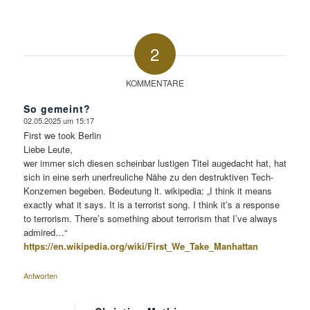
2
KOMMENTARE
So gemeint?
02.05.2025 um 15:17
sagte:
First we took Berlin
Liebe Leute,
wer immer sich diesen scheinbar lustigen Titel augedacht hat, hat
sich in eine serh unerfreuliche Nähe zu den destruktiven Tech-
Konzernen begeben. Bedeutung lt. wikipedia: „I think it means
exactly what it says. It is a terrorist song. I think it’s a response
to terrorism. There’s something about terrorism that I’ve always
admired…“
https://en.wikipedia.org/wiki/First_We_Take_Manhattan
Antworten