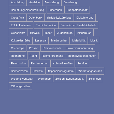
Ausbildung
Ausleihe
Ausstellung
Benutzung
Benutzungseinschränkung
Bilderbuch
Buchpatenschaft
CrossAsia
Datenbank
digitale Lektüretipps
Digitalisierung
E.T.A. Hoffmann
Fachinformation
Freunde der Staatsbibliothek
Geschichte
Hinweis
Import
Jugendbuch
Kinderbuch
Kulturelles Erbe
Lesesaal
Martin Luther
Materialität
Musik
Osteuropa
Presse
Promovierende
Provenienzforschung
Recherche
Recht
Rechtsforschung
Rechtswissenschaften
Reformation
Restaurierung
sbb online offen
Service
Servicezeiten
Slawistik
Stipendienprogramm
Werkstattgespräch
Wissenswerkstatt
Workshop
Zeitschriftendatenbank
Zeitungen
Öffnungszeiten