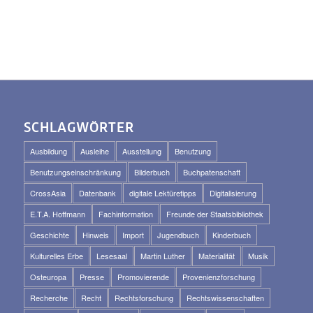
SCHLAGWÖRTER
Ausbildung
Ausleihe
Ausstellung
Benutzung
Benutzungseinschränkung
Bilderbuch
Buchpatenschaft
CrossAsia
Datenbank
digitale Lektüretipps
Digitalisierung
E.T.A. Hoffmann
Fachinformation
Freunde der Staatsbibliothek
Geschichte
Hinweis
Import
Jugendbuch
Kinderbuch
Kulturelles Erbe
Lesesaal
Martin Luther
Materialität
Musik
Osteuropa
Presse
Promovierende
Provenienzforschung
Recherche
Recht
Rechtsforschung
Rechtswissenschaften