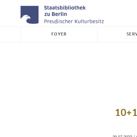
FOYER
SER
10+1
/
29.07.2022