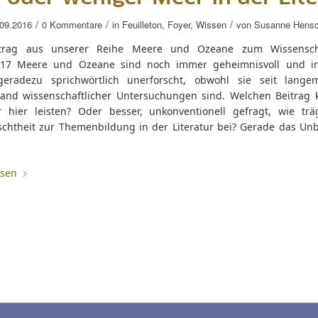
/
/
/
.09.2016
0 Kommentare
in
Feuilleton
,
Foyer
,
Wissen
von
Susanne Hensc
itrag aus unserer Reihe Meere und Ozeane zum Wissenscha
17 Meere und Ozeane sind noch immer geheimnisvoll und in
geradezu sprichwörtlich unerforscht, obwohl sie seit lang
and wissenschaftlicher Untersuchungen sind. Welchen Beitrag 
ur hier leisten? Oder besser, unkonventionell gefragt, wie trä
schtheit zur Themenbildung in der Literatur bei? Gerade das Un
esen