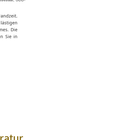
randzeit.
lästigen
mes. Die
n Sie in
ratur