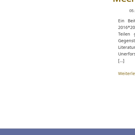
05
Ein Be
2016*20
Teilen 
Gegenst
Literat
Unerfor
[…]
Weiterl