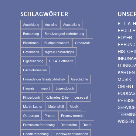
SCHLAGWÖRTER
UNSE
E. T. A
Ausbildung
Ausleihe
Ausstellung
FEUILLE
Benutzung
Benutzungseinschränkung
FOYER
Bilderbuch
Buchpatenschaft
CrossAsia
FREUNDE
HISTOR
Datenbank
digitale Lektüretipps
INKUNA
Digitalisierung
E.T.A. Hoffmann
IT-INNO
Fachinformation
KARTEN
MUSIK
Freunde der Staatsbibliothek
Geschichte
ORIENT
Hinweis
Import
Jugendbuch
PODCAS
Kinderbuch
Kulturelles Erbe
Lesesaal
PRESSE
Martin Luther
Materialität
Musik
SERVICE
TERMIN
Osteuropa
Presse
Promovierende
WISSEN
Provenienzforschung
Recherche
Recht
Rechtsforschung
Rechtswissenschaften