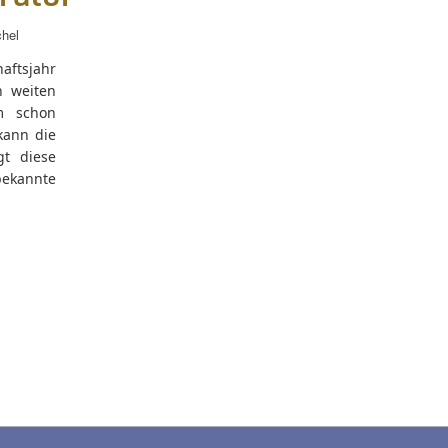
hel
ftsjahr
 weiten
em schon
kann die
gt diese
bekannte