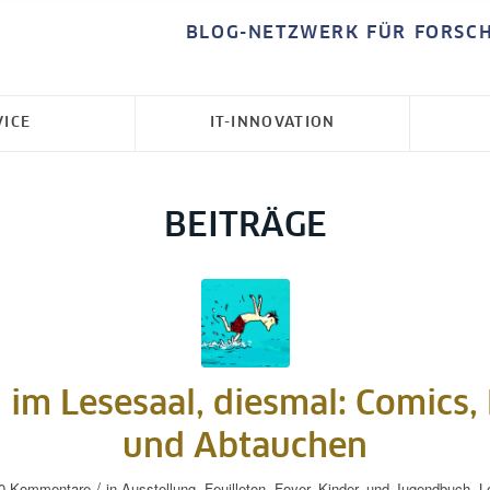
BLOG-NETZWERK FÜR FORSC
VICE
IT-INNOVATION
BEITRÄGE
 im Lesesaal, diesmal: Comics,
und Abtauchen
/
0 Kommentare
in
Ausstellung
,
Feuilleton
,
Foyer
,
Kinder- und Jugendbuch
,
L