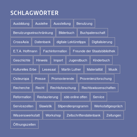
SCHLAGWÖRTER
Ausbildung
Ausleihe
Ausstellung
Benutzung
Benutzungseinschränkung
Bilderbuch
Buchpatenschaft
CrossAsia
Datenbank
digitale Lektüretipps
Digitalisierung
E.T.A. Hoffmann
Fachinformation
Freunde der Staatsbibliothek
Geschichte
Hinweis
Import
Jugendbuch
Kinderbuch
Kulturelles Erbe
Lesesaal
Martin Luther
Materialität
Musik
Osteuropa
Presse
Promovierende
Provenienzforschung
Recherche
Recht
Rechtsforschung
Rechtswissenschaften
Reformation
Restaurierung
sbb online offen
Service
Servicezeiten
Slawistik
Stipendienprogramm
Werkstattgespräch
Wissenswerkstatt
Workshop
Zeitschriftendatenbank
Zeitungen
Öffnungszeiten