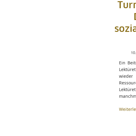
Turm
sozi
10
Ein Bei
Lektüret
wieder
Ressour
Lektür
manchma
Weiterl