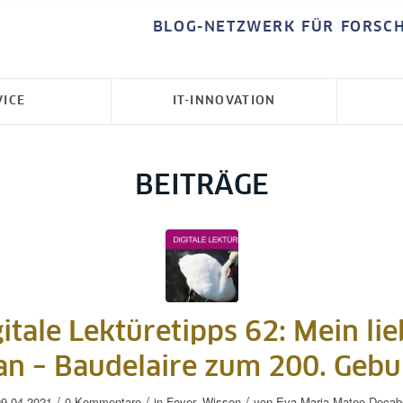
BLOG-NETZWERK FÜR FORSC
VICE
IT-INNOVATION
BEITRÄGE
itale Lektüretipps 62: Mein li
n – Baudelaire zum 200. Gebu
/
/
/
09.04.2021
0 Kommentare
in
Foyer
,
Wissen
von
Eva Maria Mateo Decab