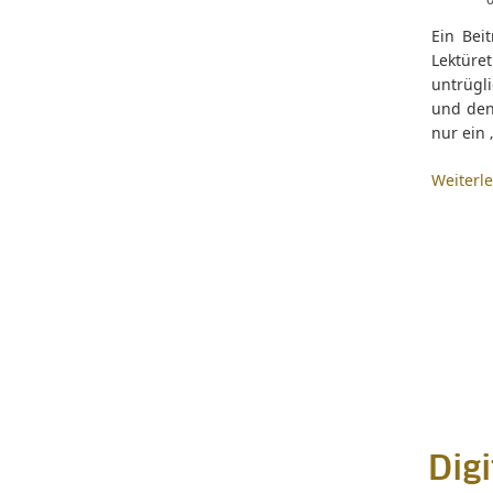
Ein Bei
Lektüret
untrügli
und den
nur ein 
Weiterl
Dig