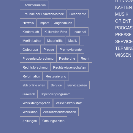
IT-INNO
Fachinformation
KARTEN
MUSIK
Freunde der Staatsbibliothek
Geschichte
ORIENT
Hinweis
Import
Jugendbuch
PODCAS
Kinderbuch
Kulturelles Erbe
Lesesaal
PRESSE
Martin Luther
Materialität
Musik
SERVICE
TERMIN
Osteuropa
Presse
Promovierende
WISSEN
Provenienzforschung
Recherche
Recht
Rechtsforschung
Rechtswissenschaften
Reformation
Restaurierung
sbb online offen
Service
Servicezeiten
Slawistik
Stipendienprogramm
Werkstattgespräch
Wissenswerkstatt
Workshop
Zeitschriftendatenbank
Zeitungen
Öffnungszeiten