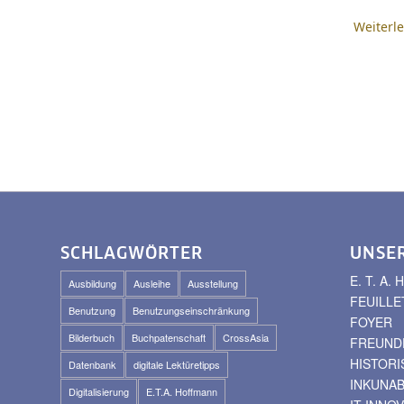
Weiterl
SCHLAGWÖRTER
UNSE
E. T. A
Ausbildung
Ausleihe
Ausstellung
FEUILLE
Benutzung
Benutzungseinschränkung
FOYER
Bilderbuch
Buchpatenschaft
CrossAsia
FREUNDE
HISTOR
Datenbank
digitale Lektüretipps
INKUNA
Digitalisierung
E.T.A. Hoffmann