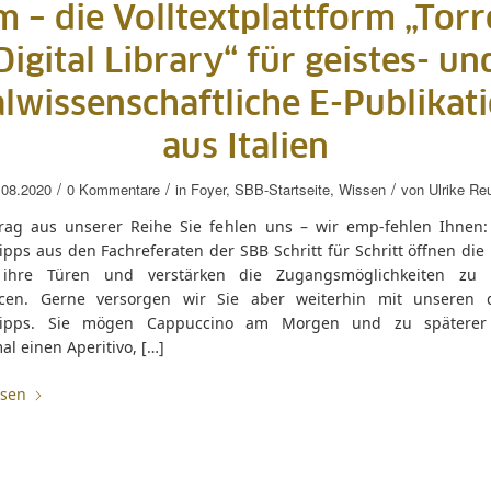
 – die Volltextplattform „Tor
Digital Library“ für geistes- un
alwissenschaftliche E-Publikat
aus Italien
/
/
/
.08.2020
0 Kommentare
in
Foyer
,
SBB-Startseite
,
Wissen
von
Ulrike Re
trag aus unserer Reihe Sie fehlen uns – wir emp-fehlen Ihnen: 
ipps aus den Fachreferaten der SBB Schritt für Schritt öffnen die
 ihre Türen und verstärken die Zugangsmöglichkeiten zu 
cen. Gerne versorgen wir Sie aber weiterhin mit unseren d
etipps. Sie mögen Cappuccino am Morgen und zu späterer
l einen Aperitivo, […]
esen