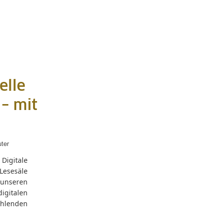
elle
– mit
uter
Digitale
 Lesesäle
unseren
igitalen
hlenden