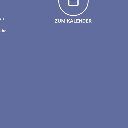
y
on
ZUM KALENDER
tube