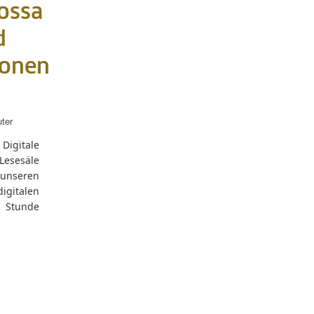
rossa
d
ionen
uter
Digitale
 Lesesäle
unseren
igitalen
 Stunde