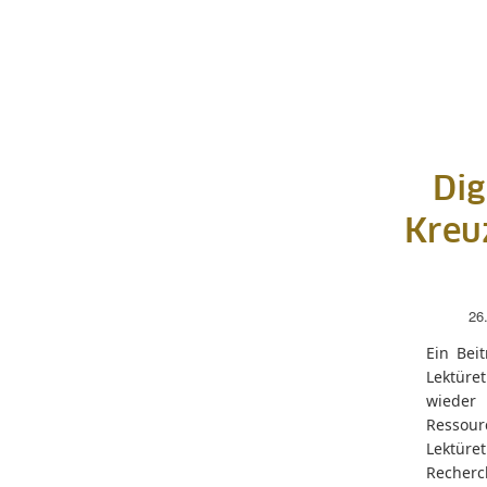
Dig
Kreu
26
Ein Bei
Lektüret
wieder
Ressour
Lektür
Recherc