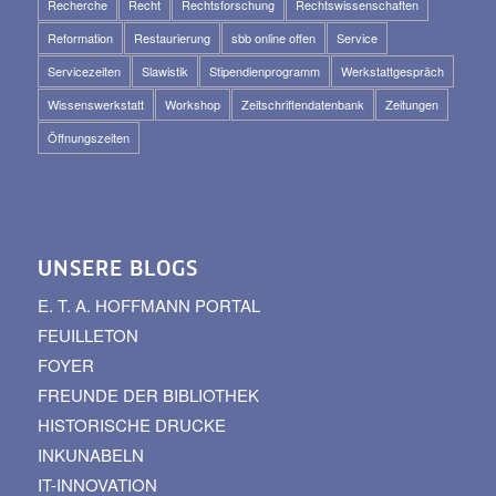
Recherche
Recht
Rechtsforschung
Rechtswissenschaften
Reformation
Restaurierung
sbb online offen
Service
Servicezeiten
Slawistik
Stipendienprogramm
Werkstattgespräch
Wissenswerkstatt
Workshop
Zeitschriftendatenbank
Zeitungen
Öffnungszeiten
UNSERE BLOGS
E. T. A. HOFFMANN PORTAL
FEUILLETON
FOYER
FREUNDE DER BIBLIOTHEK
HISTORISCHE DRUCKE
INKUNABELN
IT-INNOVATION