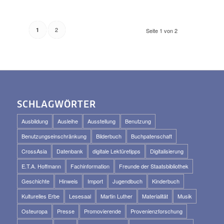
2
1
Seite 1 von 2
SCHLAGWÖRTER
Ausbildung
Ausleihe
Ausstellung
Benutzung
Benutzungseinschränkung
Bilderbuch
Buchpatenschaft
CrossAsia
Datenbank
digitale Lektüretipps
Digitalisierung
E.T.A. Hoffmann
Fachinformation
Freunde der Staatsbibliothek
Geschichte
Hinweis
Import
Jugendbuch
Kinderbuch
Kulturelles Erbe
Lesesaal
Martin Luther
Materialität
Musik
Osteuropa
Presse
Promovierende
Provenienzforschung