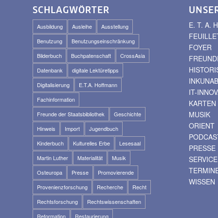
SCHLAGWÖRTER
UNSE
E. T. A
Ausbildung
Ausleihe
Ausstellung
FEUILLE
Benutzung
Benutzungseinschränkung
FOYER
Bilderbuch
Buchpatenschaft
CrossAsia
FREUNDE
HISTOR
Datenbank
digitale Lektüretipps
INKUNA
Digitalisierung
E.T.A. Hoffmann
IT-INNO
Fachinformation
KARTEN
MUSIK
Freunde der Staatsbibliothek
Geschichte
ORIENT
Hinweis
Import
Jugendbuch
PODCAS
Kinderbuch
Kulturelles Erbe
Lesesaal
PRESSE
Martin Luther
Materialität
Musik
SERVICE
TERMIN
Osteuropa
Presse
Promovierende
WISSEN
Provenienzforschung
Recherche
Recht
Rechtsforschung
Rechtswissenschaften
Reformation
Restaurierung