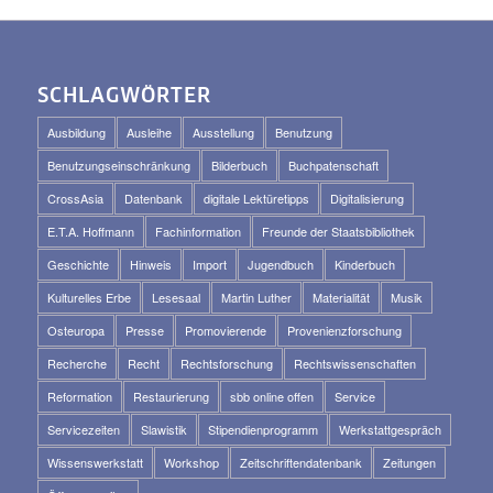
SCHLAGWÖRTER
Ausbildung
Ausleihe
Ausstellung
Benutzung
Benutzungseinschränkung
Bilderbuch
Buchpatenschaft
CrossAsia
Datenbank
digitale Lektüretipps
Digitalisierung
E.T.A. Hoffmann
Fachinformation
Freunde der Staatsbibliothek
Geschichte
Hinweis
Import
Jugendbuch
Kinderbuch
Kulturelles Erbe
Lesesaal
Martin Luther
Materialität
Musik
Osteuropa
Presse
Promovierende
Provenienzforschung
Recherche
Recht
Rechtsforschung
Rechtswissenschaften
Reformation
Restaurierung
sbb online offen
Service
Servicezeiten
Slawistik
Stipendienprogramm
Werkstattgespräch
Wissenswerkstatt
Workshop
Zeitschriftendatenbank
Zeitungen