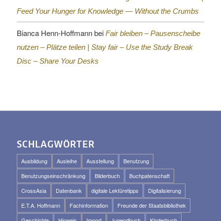
Feed Your Hunger for Knowledge — Without the Crumbs
Bianca Henn-Hoffmann
bei
Fair bleiben – Pausenscheibe
nutzen – Plätze teilen |
Stay fair – Use the Study Break
Disc – Share Your Desks
SCHLAGWÖRTER
Ausbildung
Ausleihe
Ausstellung
Benutzung
Benutzungseinschränkung
Bilderbuch
Buchpatenschaft
CrossAsia
Datenbank
digitale Lektüretipps
Digitalisierung
E.T.A. Hoffmann
Fachinformation
Freunde der Staatsbibliothek
Geschichte
Hinweis
Import
Jugendbuch
Kinderbuch