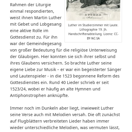
Rahmen der Liturgie
einmal respondierten,
weist ihnen Martin Luther
mit Gebet und Lobgesang
Luther im Studierzimmer mit Laute.
Lithographie 19. Jh.
eine aktive Rolle im
Handschriftenabteilung. Lizenz: CC-
Gottesdienst zu. Für ihn
BY-NC-SA
war der Gemeindegesang
von großer Bedeutung für die religiöse Unterweisung
der Gläubigen. Hier konnten sie sich ihrer selbst und
ihres Glaubens versichern. So brachte Luther seine
eigene Liebe zur Musik – er war ein begeisterter Sänger
und Lautenspieler ‑ in die 1523 begonnene Reform des
Gottesdienstes ein. Rund 40 Lieder schrieb er seit
1523/24, wobei er häufig an alte Hymnen und
Antiphonstrophen anknüpfte.
Immer noch im Dunkeln aber liegt, inwieweit Luther
seine Verse auch mit Melodien versah. Die oft zunächst
auf Flugblättern verbreiteten Lieder haben immer
wieder unterschiedliche Melodien, was vermuten lässt,