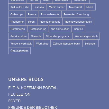
Kulturelles Erbe
Lesesaal
Martin Luther
Materialität
Musik
Osteuropa
Presse
Promovierende
Provenienzforschung
Recherche
Recht
Rechtsforschung
Rechtswissenschaften
Reformation
Restaurierung
sbb online offen
Service
Servicezeiten
Slawistik
Stipendienprogramm
Werkstattgespräch
Wissenswerkstatt
Workshop
Zeitschriftendatenbank
Zeitungen
Öffnungszeiten
UNSERE BLOGS
E. T. A. HOFFMANN PORTAL
FEUILLETON
FOYER
FREUNDE DER BIBLIOTHEK