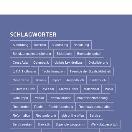
SCHLAGWÖRTER
Ausbildung
Ausleihe
Ausstellung
Benutzung
Benutzungseinschränkung
Bilderbuch
Buchpatenschaft
CrossAsia
Datenbank
digitale Lektüretipps
Digitalisierung
E.T.A. Hoffmann
Fachinformation
Freunde der Staatsbibliothek
Geschichte
Hinweis
Import
Jugendbuch
Kinderbuch
Kulturelles Erbe
Lesesaal
Martin Luther
Materialität
Musik
Osteuropa
Presse
Promovierende
Provenienzforschung
Recherche
Recht
Rechtsforschung
Rechtswissenschaften
Reformation
Restaurierung
sbb online offen
Service
Servicezeiten
Slawistik
Stipendienprogramm
Werkstattgespräch