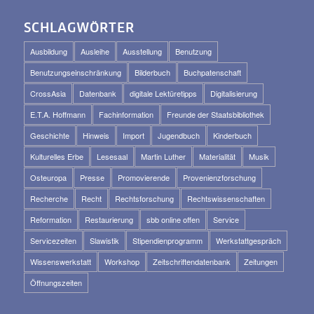
SCHLAGWÖRTER
Ausbildung
Ausleihe
Ausstellung
Benutzung
Benutzungseinschränkung
Bilderbuch
Buchpatenschaft
CrossAsia
Datenbank
digitale Lektüretipps
Digitalisierung
E.T.A. Hoffmann
Fachinformation
Freunde der Staatsbibliothek
Geschichte
Hinweis
Import
Jugendbuch
Kinderbuch
Kulturelles Erbe
Lesesaal
Martin Luther
Materialität
Musik
Osteuropa
Presse
Promovierende
Provenienzforschung
Recherche
Recht
Rechtsforschung
Rechtswissenschaften
Reformation
Restaurierung
sbb online offen
Service
Servicezeiten
Slawistik
Stipendienprogramm
Werkstattgespräch
Wissenswerkstatt
Workshop
Zeitschriftendatenbank
Zeitungen
Öffnungszeiten