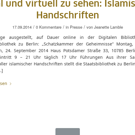
l und virtuell zu sehen: Islami
Handschriften
/
/
/
17.09.2014
0 Kommentare
in
Presse
von
Jeanette Lamble
ge ausgestellt, auf Dauer online in der Digitalen Biblio
ibliothek zu Berlin: „Schatzkammer der Geheimnisse“ Montag, 
h, 24. September 2014 Haus Potsdamer Straße 33, 10785 Berli
Eintritt 9 – 21 Uhr täglich 17 Uhr Führungen Aus ihrer S
ller islamischer Handschriften stellt die Staatsbibliothek zu Berli
…]
esen