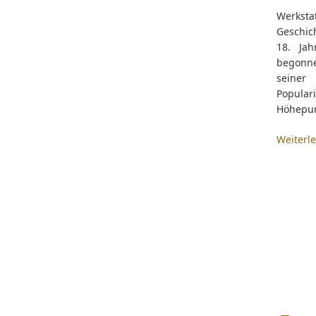
Werksta
Geschic
18. Jah
begonne
seiner
Populari
Höhepun
Weiterl