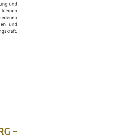
hung und
kleinen
hiedenen
nien und
gskraft.
RG –