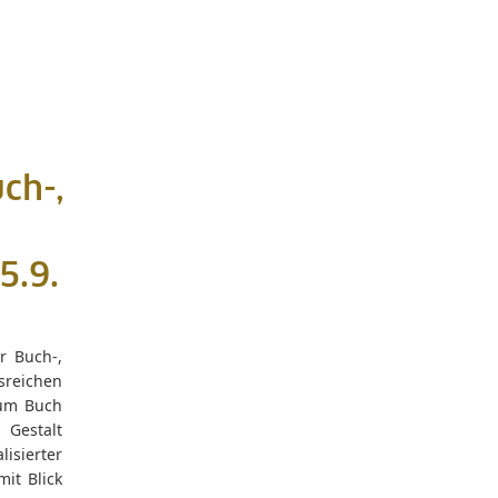
ch-,
5.9.
r Buch-,
sreichen
ium Buch
Gestalt
isierter
it Blick