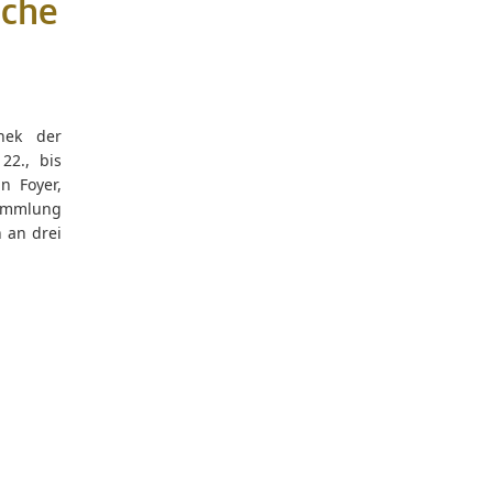
sche
thek der
22., bis
n Foyer,
ammlung
n an drei