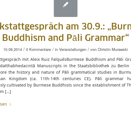
kstattgespräch am 30.9.: „Bur
Buddhism and Pāli Grammar“
/
/
/
10.09.2014
0 Kommentare
in
Veranstaltungen
von
Christin Murawski
ttgespräch mit Aleix Ruiz FalquésBurmese Buddhism and Pāli G
datthabhedacintā Manuscripts in the Staatsbibliothek zu Berlin 
plore the history and nature of Pāli grammatical studies in Burm
gan Kingdom (ca. 11th-14th centuries CE). Pāli grammar h
sly cultivated by Burmese Buddhists since the establishment of T
m […]
esen