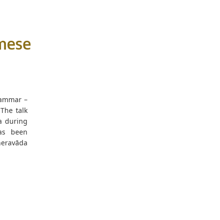
mese
rammar –
The talk
a during
as been
heravāda