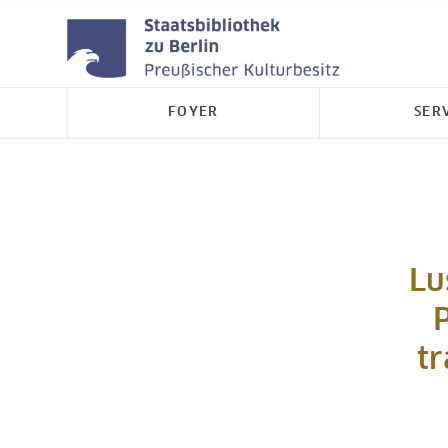
FOYER
SER
Lu
P
t