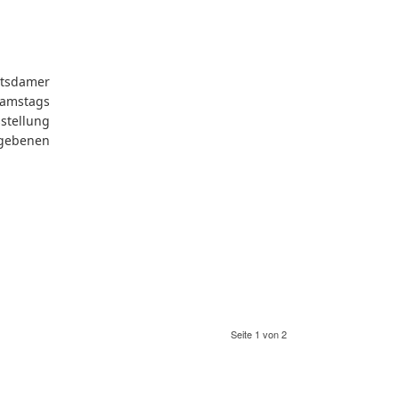
otsdamer
samstags
stellung
gebenen
Seite 1 von 2