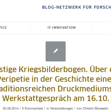
BLOG-NETZWERK FÜR FORSC
VICE
IT-INNOVATION
stige Kriegsbilderbogen. Über 
eripetie in der Geschichte ein
raditionsreichen Druckmediums
Werkstattgespräch am 16.10.
/
/
/
30.09.2014
0 Kommentare
in
Veranstaltungen
von
Christin Murawski