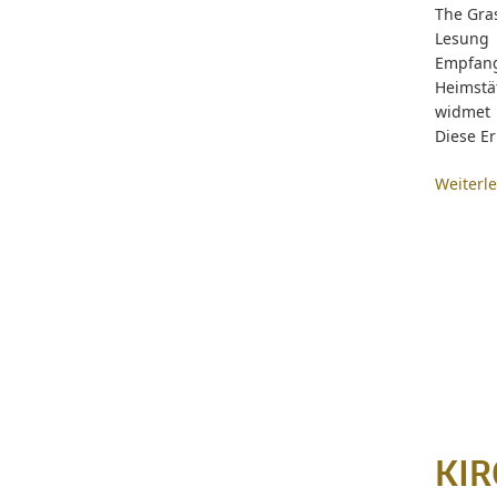
The Gra
Lesung 
Empfang
Heimstä
widmet 
Diese E
Weiterl
KIR