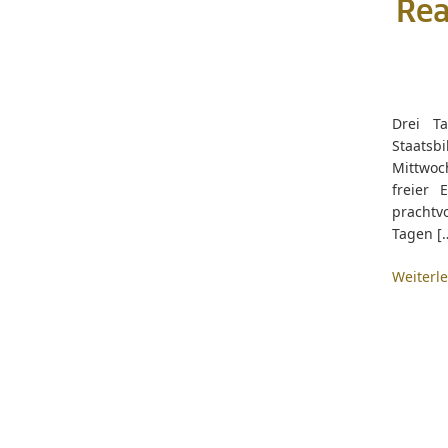
Rea
Drei Ta
Staatsb
Mittwoc
freier 
prachtvo
Tagen [
Weiterl