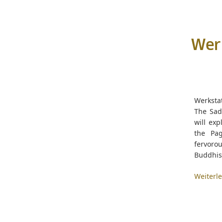
Wer
Werksta
The Sad
will ex
the Pa
fervorou
Buddhis
Weiterl