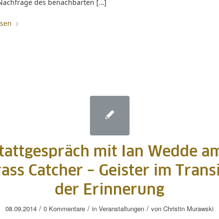
 Nachfrage des benachbarten […]
esen
attgespräch mit Ian Wedde am
ass Catcher – Geister im Tran
der Erinnerung
/
/
/
08.09.2014
0 Kommentare
in
Veranstaltungen
von
Christin Murawski