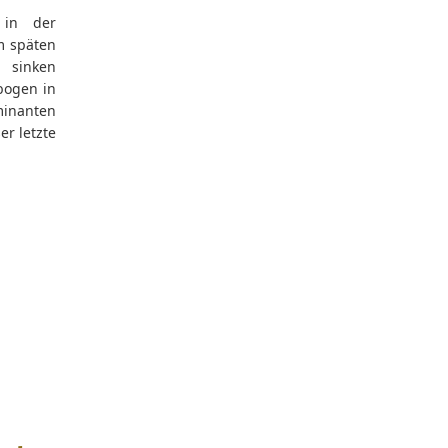
 in der
m späten
u sinken
bogen in
inanten
r letzte