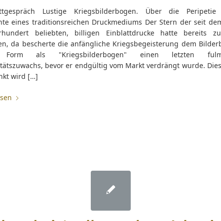
ttgespräch Lustige Kriegsbilderbogen. Über die Peripetie
hte eines traditionsreichen Druckmediums Der Stern der seit de
rhundert beliebten, billigen Einblattdrucke hatte bereits z
n, da bescherte die anfängliche Kriegsbegeisterung dem Bilder
 Form als "Kriegsbilderbogen" einen letzten fulm
tätszuwachs, bevor er endgültig vom Markt verdrängt wurde. Diese
kt wird […]
esen