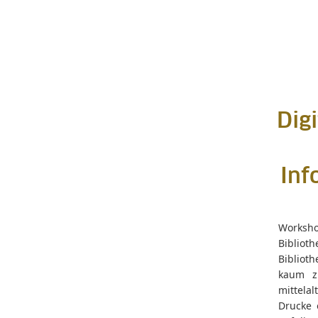
Dig
Inf
Worksho
Bibliot
Bibliot
kaum z
mittela
Drucke 