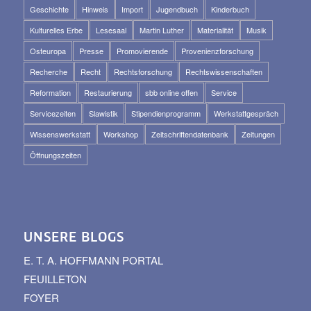
Geschichte
Hinweis
Import
Jugendbuch
Kinderbuch
Kulturelles Erbe
Lesesaal
Martin Luther
Materialität
Musik
Osteuropa
Presse
Promovierende
Provenienzforschung
Recherche
Recht
Rechtsforschung
Rechtswissenschaften
Reformation
Restaurierung
sbb online offen
Service
Servicezeiten
Slawistik
Stipendienprogramm
Werkstattgespräch
Wissenswerkstatt
Workshop
Zeitschriftendatenbank
Zeitungen
Öffnungszeiten
UNSERE BLOGS
E. T. A. HOFFMANN PORTAL
FEUILLETON
FOYER