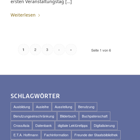
ersten Veranstaltungstag […]
Weiterlesen
2
3
›
»
1
Seite 1 von 6
SCHLAGWÖRTER
Ausbildung
Ausleihe
Ausstellung
Benutzung
Benutzungseinschränkung
Bilderbuch
Buchpatenschaft
CrossAsia
Datenbank
digitale Lektüretipps
Digitalisierung
E.T.A. Hoffmann
Fachinformation
Freunde der Staatsbibliothek