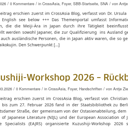
/
/
/
2026
0 Kommentare
in
CrossAsia
,
Foyer
,
SBB-Startseite
,
SNA
von
Antje
eitrag erschien zuerst im CrossAsia Blog, verfasst von Dr. Ursul
 English see below +++ Das Themenportal umfasst Informat
n, die die Meiji-Ära in Japan durch ihre Tätigkeit beeinfluss
ellt werden sowohl Japaner, die zur Qualifizierung ins Ausland 
s auch ausländische Personen, die in Japan aktiv waren, die so g
aikokujin. Den Schwerpunkt […]
ushiji-Workshop 2026 – Rückb
/
/
/
03.2026
0 Kommentare
in
CrossAsia
,
Foyer
,
Handschriften
von
Antje Zi
eitrag erschien zuerst im CrossAsia Blog, verfasst von Christian
 bis zum 27. Februar 2026 fand in der Staatsbibliothek zu Berli
tsdamer Straße, der gemeinsam von der Ostasienabteilung, dem 
e of Japanese Literature (NIJL) und der European Association of 
e Specialists (EAJRS) organisierte Kuzushiji-Workshop 2026 s