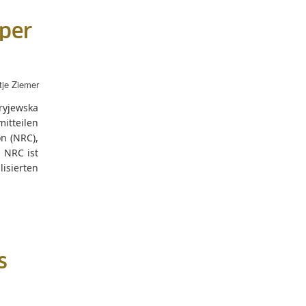
per
tje Ziemer
ryjewska
mitteilen
n (NRC),
e NRC ist
isierten
s