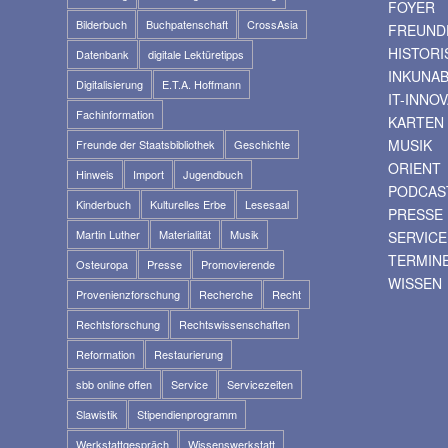
FOYER
Bilderbuch
Buchpatenschaft
CrossAsia
FREUNDE
HISTOR
Datenbank
digitale Lektüretipps
INKUNA
Digitalisierung
E.T.A. Hoffmann
IT-INNO
Fachinformation
KARTEN
MUSIK
Freunde der Staatsbibliothek
Geschichte
ORIENT
Hinweis
Import
Jugendbuch
PODCAS
Kinderbuch
Kulturelles Erbe
Lesesaal
PRESSE
Martin Luther
Materialität
Musik
SERVICE
TERMIN
Osteuropa
Presse
Promovierende
WISSEN
Provenienzforschung
Recherche
Recht
Rechtsforschung
Rechtswissenschaften
Reformation
Restaurierung
sbb online offen
Service
Servicezeiten
Slawistik
Stipendienprogramm
Werkstattgespräch
Wissenswerkstatt