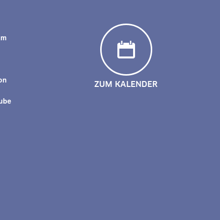
am
y
on
ZUM KALENDER
tube