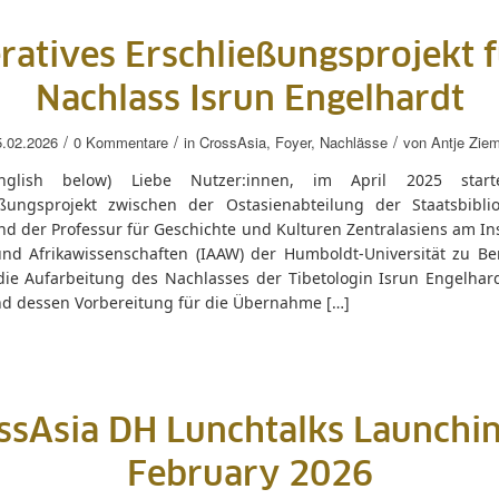
atives Erschließungsprojekt 
Nachlass Isrun Engelhardt
/
/
/
5.02.2026
0 Kommentare
in
CrossAsia
,
Foyer
,
Nachlässe
von
Antje Zie
nglish below) Liebe Nutzer:innen, im April 2025 start
eßungsprojekt zwischen der Ostasienabteilung der Staatsbibli
nd der Professur für Geschichte und Kulturen Zentralasiens am Ins
und Afrikawissenschaften (IAAW) der Humboldt-Universität zu Ber
 die Aufarbeitung des Nachlasses der Tibetologin Isrun Engelhard
nd dessen Vorbereitung für die Übernahme […]
ssAsia DH Lunchtalks Launchin
February 2026