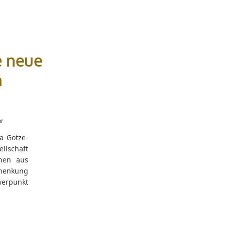
e neue
n
r
ia Götze-
llschaft
nen aus
henkung
rpunkt