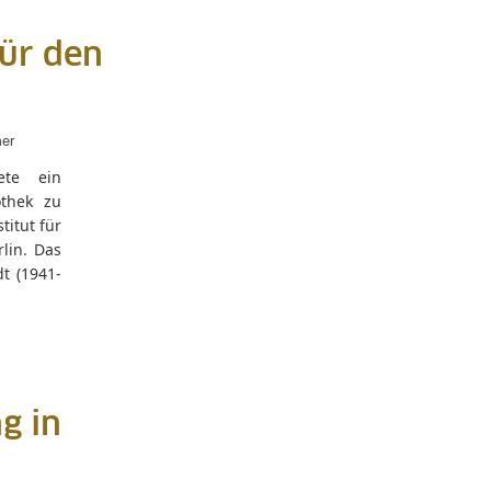
für den
mer
ete ein
othek zu
titut für
lin. Das
t (1941-
g in