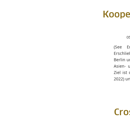
Kooper
0
(See E
Erschli
Berlin u
Asien- 
Ziel ist
2022) u
Cro