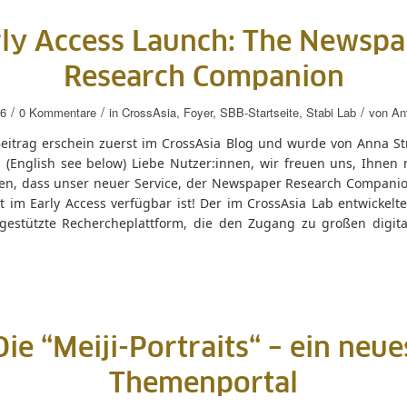
ly Access Launch: The Newspa
Research Companion
/
/
/
26
0 Kommentare
in
CrossAsia
,
Foyer
,
SBB-Startseite
,
Stabi Lab
von
An
Beitrag erschein zuerst im CrossAsia Blog und wurde von Anna St
. (English see below) Liebe Nutzer:innen, wir freuen uns, Ihnen 
en, dass unser neuer Service, der Newspaper Research Companio
t im Early Access verfügbar ist! Der im CrossAsia Lab entwickelt
-gestützte Rechercheplattform, die den Zugang zu großen digital
Die “Meiji-Portraits“ – ein neue
Themenportal