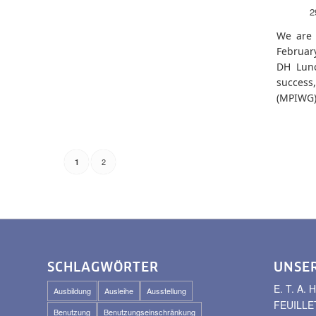
2
We are 
February
DH Lunc
success,
(MPIWG)
2
1
SCHLAGWÖRTER
UNSE
E. T. A
Ausbildung
Ausleihe
Ausstellung
FEUILLE
Benutzung
Benutzungseinschränkung