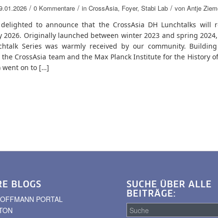
/
/
/
9.01.2026
0 Kommentare
in
CrossAsia
,
Foyer
,
Stabi Lab
von
Antje Ziem
delighted to announce that the CrossAsia DH Lunchtalks will r
 2026. Originally launched between winter 2023 and spring 2024, 
htalk Series was warmly received by our community. Building
 the CrossAsia team and the Max Planck Institute for the History o
 went on to […]
RE BLOGS
SUCHE ÜBER ALLE
BEITRÄGE:
. HOFFMANN PORTAL
TON