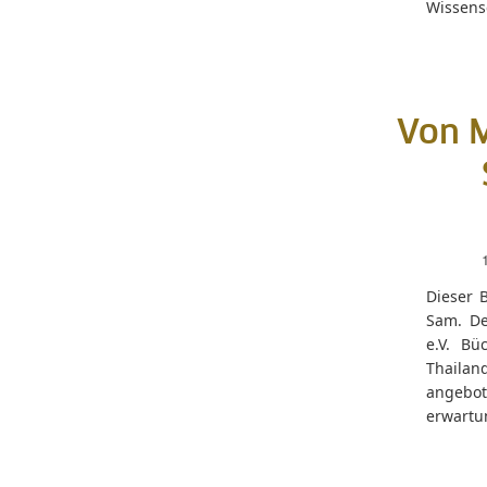
Wissensc
Von M
Dieser B
Sam. De
e.V. Bü
Thaila
angebo
erwartu