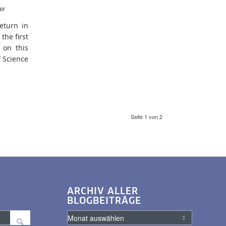
er
eturn in
the first
 on this
f Science
Seite 1 von 2
ARCHIV ALLER
BLOGBEITRÄGE