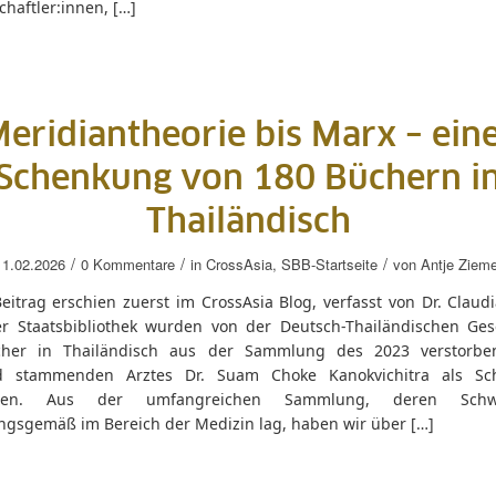
haftler:innen, […]
eridiantheorie bis Marx – ein
Schenkung von 180 Büchern i
Thailändisch
/
/
/
11.02.2026
0 Kommentare
in
CrossAsia
,
SBB-Startseite
von
Antje Zieme
eitrag erschien zuerst im CrossAsia Blog, verfasst von Dr. Claud
r Staatsbibliothek wurden von der Deutsch-Thailändischen Gese
cher in Thailändisch aus der Sammlung des 2023 verstorbe
nd stammenden Arztes Dr. Suam Choke Kanokvichitra als Sc
ten. Aus der umfangreichen Sammlung, deren Schwe
ngsgemäß im Bereich der Medizin lag, haben wir über […]