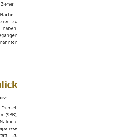
 Ziemer
a Flache.
ionen zu
t haben.
gegangen
enannten
lick
emer
 Dunkel.
n (SBB),
National
Japanese
tatt. 20