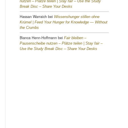
nutzen – Plätze teilen |
Stay fair – Use the Study
Break Disc – Share Your Desks
Hassan Warraich
bei
Wissenshunger stillen ohne
Krümel |
Feed Your Hunger for Knowledge — Without
the Crumbs
Bianca Henn-Hoffmann
bei
Fair bleiben –
Pausenscheibe nutzen – Plätze teilen |
Stay fair –
Use the Study Break Disc – Share Your Desks