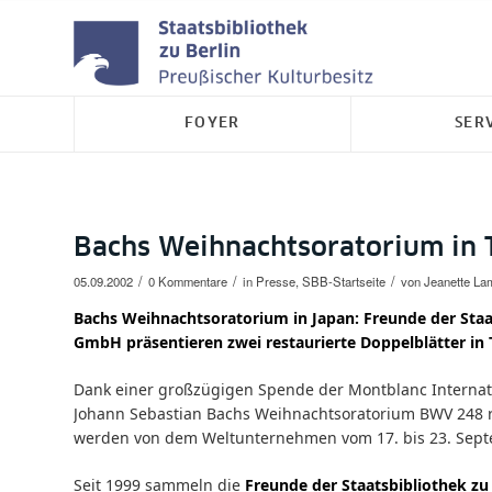
FOYER
SER
Bachs Weihnachtsoratorium in 
/
/
/
05.09.2002
0 Kommentare
in
Presse
,
SBB-Startseite
von
Jeanette La
Bachs Weihnachtsoratorium in Japan:
Freunde der Staa
GmbH pr
ä
sentieren zwei restaurierte Doppelbl
ä
tter in
Dank einer großzügigen Spende der Montblanc Interna
Johann Sebastian Bachs Weihnachtsoratorium BWV 248 r
werden von dem Weltunternehmen vom 17. bis 23. Septe
Seit 1999 sammeln die
Freunde der Staatsbibliothek zu B