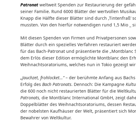
Patronat
weltweit Spenden zur Restaurierung der gefäh
seiner Familie. Rund 6000 Blätter der wertvollen Musikau
Knapp die Hälfte dieser Blätter sind durch ,Tintenfraß‘ 
mussten. Von den hierfür notwendigen rund 1,5 Mio _ si
Mit diesen Spenden von Firmen und Privatpersonen sowi
Blätter durch ein spezielles Verfahren restauriert werd
für das Bach-Patronat und präsentierte die „Montblanc S
dem Erlös dieser Edition ermöglichte Montblanc den Er
Weihnachtsoratoriums, welches nun in Tokio gezeigt wir
„Jauchzet, frohlocket…
“
– der berühmte Anfang aus Bachs 
Erfolg des
Bach Patronats
. Dennoch: Die Kampagne
Kult
die 600 noch nicht restaurierten Blätter für die Weltkul
Patronats,
die Montblanc International GmbH, zeigt daher
Doppelblätter des Weihnachtsoratoriums, dessen Restaur
der nobelsten Kaufhäuser der Welt, präsentiert sich Mo
Bewahrer von Weltkultur.