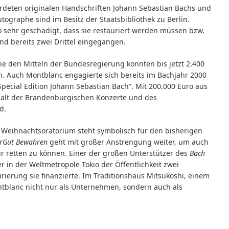
rdeten originalen Handschriften Johann Sebastian Bachs und
tographe sind im Besitz der Staatsbibliothek zu Berlin.
so sehr geschädigt, dass sie restauriert werden müssen bzw.
nd bereits zwei Drittel eingegangen.
e den Mitteln der Bundesregierung konnten bis jetzt 2.400
en. Auch Montblanc engagierte sich bereits im Bachjahr 2000
pecial Edition Johann Sebastian Bach“. Mit 200.000 Euro aus
halt der Brandenburgischen Konzerte und des
d.
Weihnachtsoratorium steht symbolisch für den bisherigen
urGut Bewahren
geht mit großer Anstrengung weiter, um auch
tur retten zu können. Einer der großen Unterstützer des
Bach
 in der Weltmetropole Tokio der Öffentlichkeit zwei
ierung sie finanzierte. Im Traditionshaus Mitsukoshi, einem
ntblanc nicht nur als Unternehmen, sondern auch als