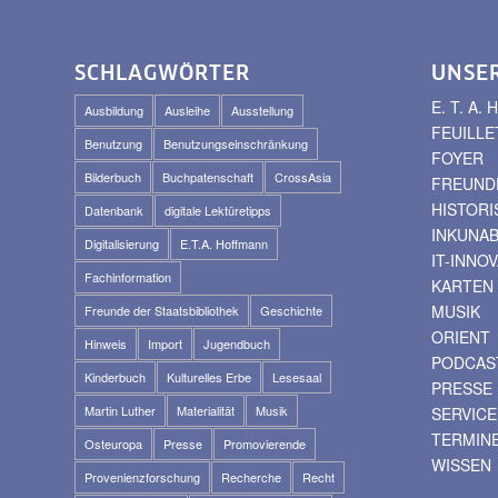
SCHLAGWÖRTER
UNSE
E. T. A
Ausbildung
Ausleihe
Ausstellung
FEUILLE
Benutzung
Benutzungseinschränkung
FOYER
Bilderbuch
Buchpatenschaft
CrossAsia
FREUNDE
HISTOR
Datenbank
digitale Lektüretipps
INKUNA
Digitalisierung
E.T.A. Hoffmann
IT-INNO
Fachinformation
KARTEN
MUSIK
Freunde der Staatsbibliothek
Geschichte
ORIENT
Hinweis
Import
Jugendbuch
PODCAS
Kinderbuch
Kulturelles Erbe
Lesesaal
PRESSE
Martin Luther
Materialität
Musik
SERVICE
TERMIN
Osteuropa
Presse
Promovierende
WISSEN
Provenienzforschung
Recherche
Recht