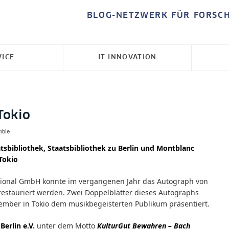
BLOG-NETZWERK FÜR FORSC
VICE
IT-INNOVATION
Tokio
mble
tsbibliothek, Staatsbibliothek zu Berlin und Montblanc
 Tokio
tional GmbH konnte im vergangenen Jahr das Autograph von
estauriert werden. Zwei Doppelblätter dieses Autographs
mber in Tokio dem musikbegeisterten Publikum präsentiert.
erlin e.V.
unter dem Motto
KulturGut Bewahren – Bach