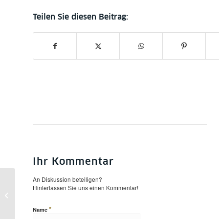
Ihr Kommentar
An Diskussion beteiligen?
Hinterlassen Sie uns einen Kommentar!
„Kitwe-Jad. Jüdische Handschriften –
restaurieren, bewahren, präs...
*
Name