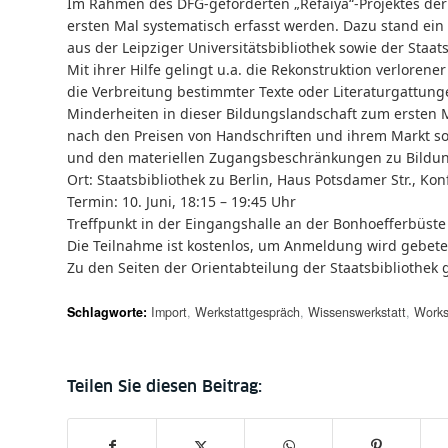
Im Rahmen des DFG-geförderten „Refaiya“-Projektes der
ersten Mal systematisch erfasst werden. Dazu stand ein
aus der Leipziger Universitätsbibliothek sowie der Staat
Mit ihrer Hilfe gelingt u.a. die Rekonstruktion verloren
die Verbreitung bestimmter Texte oder Literaturgattung
Minderheiten in dieser Bildungslandschaft zum ersten Mal
nach den Preisen von Handschriften und ihrem Markt s
und den materiellen Zugangsbeschränkungen zu Bildu
Ort: Staatsbibliothek zu Berlin, Haus Potsdamer Str., K
Termin: 10. Juni, 18:15 – 19:45 Uhr
Treffpunkt in der Eingangshalle an der Bonhoefferbüste
Die Teilnahme ist kostenlos, um
Anmeldung wird gebet
Zu den Seiten der Orientabteilung der Staatsbibliothek
Schlagworte:
Import
,
Werkstattgespräch
,
Wissenswerkstatt
,
Work