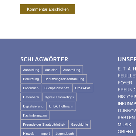
SCHLAGWÖRTER
UNSE
E. T. A
Ausbildung
Ausleihe
Ausstellung
FEUILLE
Benutzung
Benutzungseinschränkung
FOYER
Bilderbuch
Buchpatenschaft
CrossAsia
FREUNDE
HISTOR
Datenbank
digitale Lektüretipps
INKUNA
Digitalisierung
E.T.A. Hoffmann
IT-INNO
Fachinformation
KARTEN
MUSIK
Freunde der Staatsbibliothek
Geschichte
ORIENT
Hinweis
Import
Jugendbuch