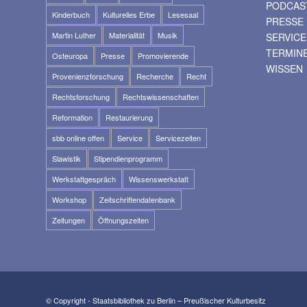
PODCAS
Kinderbuch
Kulturelles Erbe
Lesesaal
PRESSE
Martin Luther
Materialität
Musik
SERVICE
TERMIN
Osteuropa
Presse
Promovierende
WISSEN
Provenienzforschung
Recherche
Recht
Rechtsforschung
Rechtswissenschaften
Reformation
Restaurierung
sbb online offen
Service
Servicezeiten
Slawistik
Stipendienprogramm
Werkstattgespräch
Wissenswerkstatt
Workshop
Zeitschriftendatenbank
Zeitungen
Öffnungszeiten
© Copyright - Staatsbibliothek zu Berlin – Preußischer Kulturbesitz