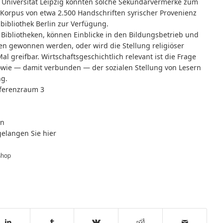
 Universität Leipzig konnten solche Sekundärvermerke zum
 Korpus von etwa 2.500 Handschriften syrischer Provenienz
sbibliothek Berlin zur Verfügung.
er Bibliotheken, können Einblicke in den Bildungsbetrieb und
en gewonnen werden, oder wird die Stellung religiöser
 greifbar. Wirtschaftsgeschichtlich relevant ist die Frage
owie — damit verbunden — der sozialen Stellung von Lesern
ng.
onferenzraum 3
en
 gelangen Sie
hier
shop