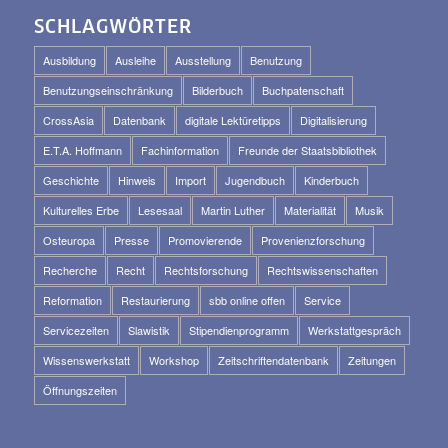
SCHLAGWÖRTER
Ausbildung
Ausleihe
Ausstellung
Benutzung
Benutzungseinschränkung
Bilderbuch
Buchpatenschaft
CrossAsia
Datenbank
digitale Lektüretipps
Digitalisierung
E.T.A. Hoffmann
Fachinformation
Freunde der Staatsbibliothek
Geschichte
Hinweis
Import
Jugendbuch
Kinderbuch
Kulturelles Erbe
Lesesaal
Martin Luther
Materialität
Musik
Osteuropa
Presse
Promovierende
Provenienzforschung
Recherche
Recht
Rechtsforschung
Rechtswissenschaften
Reformation
Restaurierung
sbb online offen
Service
Servicezeiten
Slawistik
Stipendienprogramm
Werkstattgespräch
Wissenswerkstatt
Workshop
Zeitschriftendatenbank
Zeitungen
Öffnungszeiten