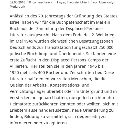
/
/
/
02.05.2018
0 Kommentare
in
Foyer
,
Freunde
,
Orient
von
Gwendolyn
Mertz-Jork
Anlässlich des 70. Jahrestags der Gründung des Staates
Israel haben wir für die Buchpatenschaft im Mai ein
Buch aus der Sammlung der Displaced-Persons-
Literatur ausgesucht. Nach dem Ende des 2. Weltkriegs
im Mai 1945 wurden die westlichen Besatzungszonen
Deutschlands zur Transitstation für geschätzt 250.000
jüdische Flüchtlinge und Überlebende. Sie fanden eine
erste Zuflucht in den Displaced-Persons-Camps der
Alliierten. Hier stellten sie in den Jahren 1945 bis
1950 mehr als 400 Bücher und Zeitschriften her. Diese
Literatur half den entwurzelten Menschen, die die
Qualen der Arbeits-, Konzentrations- und
Vernichtungslager überlebt oder im Untergrund und in
Verstecken ausgeharrt hatten, nun jedoch nicht in ihre
Heimatorte zurückkehren konnten oder wollten, sich mit
Erlebtem auseinanderzusetzen, neue Orientierung zu
finden, Bildung zu vermitteln, sich gegenseitig zu
informieren oder zu agitieren.