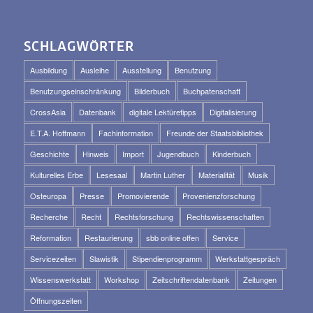
SCHLAGWÖRTER
Ausbildung
Ausleihe
Ausstellung
Benutzung
Benutzungseinschränkung
Bilderbuch
Buchpatenschaft
CrossAsia
Datenbank
digitale Lektüretipps
Digitalisierung
E.T.A. Hoffmann
Fachinformation
Freunde der Staatsbibliothek
Geschichte
Hinweis
Import
Jugendbuch
Kinderbuch
Kulturelles Erbe
Lesesaal
Martin Luther
Materialität
Musik
Osteuropa
Presse
Promovierende
Provenienzforschung
Recherche
Recht
Rechtsforschung
Rechtswissenschaften
Reformation
Restaurierung
sbb online offen
Service
Servicezeiten
Slawistik
Stipendienprogramm
Werkstattgespräch
Wissenswerkstatt
Workshop
Zeitschriftendatenbank
Zeitungen
Öffnungszeiten