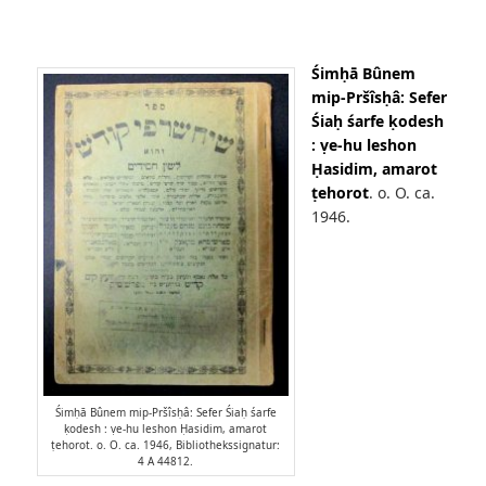
Śimḥā Bûnem
mip-Pršîsḥâ: Sefer
Śiaḥ śarfe ḳodesh
: ṿe-hu leshon
Ḥasidim, amarot
ṭehorot
. o. O. ca.
1946.
Śimḥā Bûnem mip-Pršîsḥâ: Sefer Śiaḥ śarfe
ḳodesh : ṿe-hu leshon Ḥasidim, amarot
ṭehorot. o. O. ca. 1946, Bibliothekssignatur:
4 A 44812.