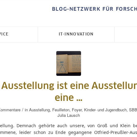
BLOG-NETZWERK FÜR FORSC
VICE
IT-INNOVATION
 Ausstellung ist eine Ausstellun
eine …
/
Kommentare
in
Ausstellung
,
Feuilleton
,
Foyer
,
Kinder- und Jugendbuch
,
SBB-
Julia Lausch
ellung. Demnach gehörte auch unsere, von Groß und Klein be
mmene, leider schon zu Ende gegangene Otfried-Preußler-Aus