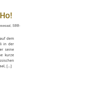
 Ho!
esesaal
,
SBB-
 auf dem
i in der
er seine
ne kurze
ischen
al, […]