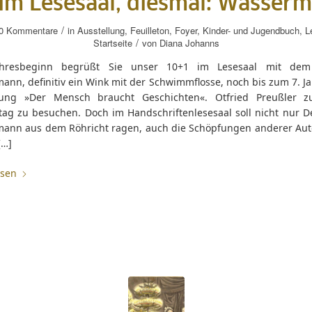
im Lesesaal, diesmal: Wasser
/
0 Kommentare
in
Ausstellung
,
Feuilleton
,
Foyer
,
Kinder- und Jugendbuch
,
L
/
Startseite
von
Diana Johanns
hresbeginn begrüßt Sie unser 10+1 im Lesesaal mit de
nn, definitiv ein Wink mit der Schwimmflosse, noch bis zum 7. Ja
lung »Der Mensch braucht Geschichten«. Otfried Preußler 
tag zu besuchen. Doch im Handschriftenlesesaal soll nicht nur De
ann aus dem Röhricht ragen, auch die Schöpfungen anderer Aut
[…]
esen