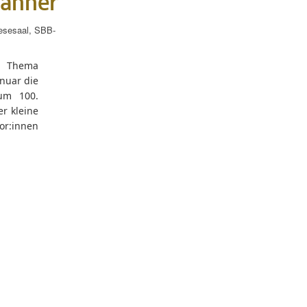
männer
esesaal
,
SBB-
m Thema
nuar die
zum 100.
r kleine
or:innen