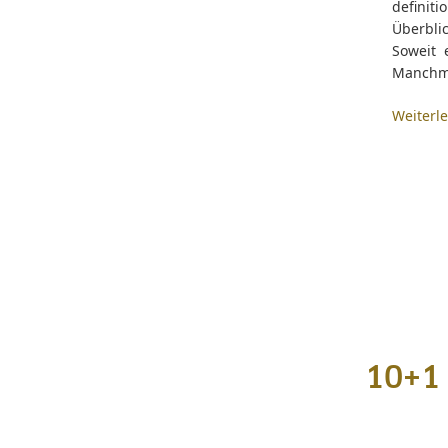
definiti
Überbli
Soweit 
Manchma
Weiterl
10+1 