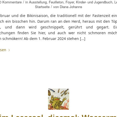
/
0 Kommentare
in
Ausstellung
,
Feuilleton
,
Foyer
,
Kinder- und Jugendbuch
,
L
/
Startseite
von
Diana Johanns
ebruar und die Bikinisaison, die traditionell mit der Fastenzeit ei
och ein bisschen hin. Darum ran an den Herd, heraus mit den Tö
n, und dann wird geschnippelt, gerührt und gegart. Ein
chungen finden Sie hier, und auch wer nicht schmoren möch
m schmökern! Ab dem 1. Februar 2024 stehen […]
esen