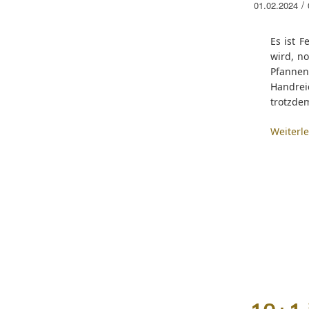
/
01.02.2024
Es ist F
wird, n
Pfanne
Handrei
trotzde
Weiterl