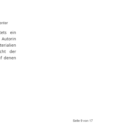
n
enter
ets ein
 Autorin
rialien
cht der
uf denen
Seite 9 von 17