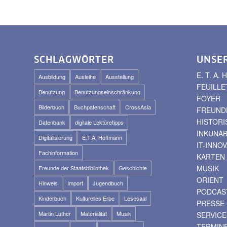
SCHLAGWÖRTER
UNSE
E. T. A
Ausbildung
Ausleihe
Ausstellung
FEUILLE
Benutzung
Benutzungseinschränkung
FOYER
Bilderbuch
Buchpatenschaft
CrossAsia
FREUNDE
HISTOR
Datenbank
digitale Lektüretipps
INKUNA
Digitalisierung
E.T.A. Hoffmann
IT-INNO
Fachinformation
KARTEN
MUSIK
Freunde der Staatsbibliothek
Geschichte
ORIENT
Hinweis
Import
Jugendbuch
PODCAS
Kinderbuch
Kulturelles Erbe
Lesesaal
PRESSE
Martin Luther
Materialität
Musik
SERVICE
TERMIN