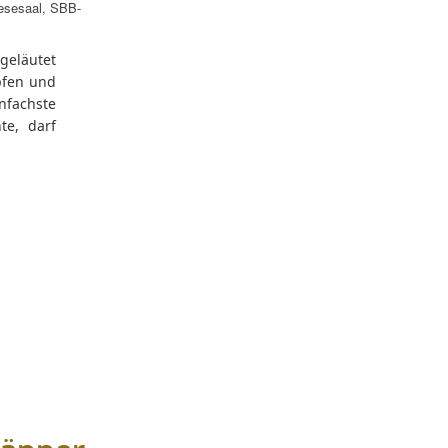
esesaal
,
SBB-
ngeläutet
pfen und
fachste
te, darf