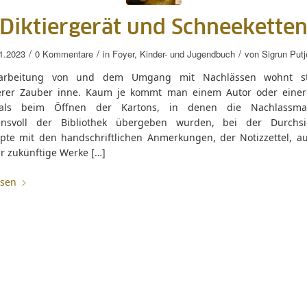
Diktiergerät und Schneekette
/
/
/
1.2023
0 Kommentare
in
Foyer
,
Kinder- und Jugendbuch
von
Sigrun Putj
arbeitung von und dem Umgang mit Nachlässen wohnt st
rer Zauber inne. Kaum je kommt man einem Autor oder einer
als beim Öffnen der Kartons, in denen die Nachlassmate
ensvoll der Bibliothek übergeben wurden, bei der Durchsi
ipte mit den handschriftlichen Anmerkungen, der Notizzettel, a
r zukünftige Werke […]
esen