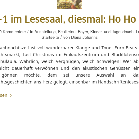
1 im Lesesaal, diesmal: Ho Ho
/
0 Kommentare
in
Ausstellung
,
Feuilleton
,
Foyer
,
Kinder- und Jugendbuch
,
L
/
Startseite
von
Diana Johanns
weihnachtszeit ist voll wunderbarer Klänge und Töne: Euro-Beats
htsmarkt, Last Christmas im Einkaufszentrum und Blockflötensol
hulaula. Wahrlich, welch Vergnügen, welch Schwelgen! Wer ab
icht dauerhaft verwöhnen und den akustischen Genüssen ei
 gönnen möchte, dem sei unsere Auswahl an klass
htsgeschichten ans Herz gelegt, einsehbar im Handschriftenlesesa
esen