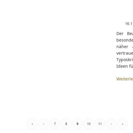
16.1
Der Be
besonde
näher 
vertrau
Typoskr
Ideen fü
Weiterl
«
‹
7
8
10
11
›
»
9