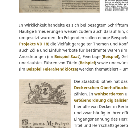
In Wirklichkeit handelte es sich bei besagtem Schrifttu
Häufige Erneuerungen weisen zudem auch darauf hin, 
umgesetzt wurden. Im Folgenden sollen einige Beispiele 
Projekts VD 18
) die Vielfalt geregelter Themen und Konf
auch Zölle und Einfuhrverbote für bestimmte Waren (i
Anordnungen (im
Beispiel Saat
), Feiertage (
Beispiel
), Ge
unerlaubtes Führen von Titeln (
Beispiel
) sowie unerwüns
(im
Beispiel Feierabendklötze
) werden thematisiert – u
Die Staatsbibliothek hat da
Deckerschen Oberhofbuchd
zählen. In
wohlsortierten
un
Größenordnung digitalisi
hier alle von Decker in Ber
und zwar häufig in ihrer off
Eingangsnennung des Herrsc
Titel und Herrschaftsgebiet