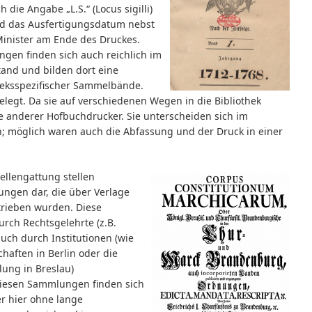
 die Angabe „L.S.“ (Locus sigilli)
und das Ausfertigungsdatum nebst
nister am Ende des Druckes.
ngen finden sich auch reichlich im
tand und bilden dort eine
heksspezifischer Sammelbände.
elegt. Da sie auf verschiedenen Wegen in die Bibliothek
e anderer Hofbuchdrucker. Sie unterscheiden sich im
; möglich waren auch die Abfassung und der Druck in einer
ellengattung stellen
ungen dar, die über Verlage
rieben wurden. Diese
rch Rechtsgelehrte (z.B.
auch durch Institutionen (wie
haften in Berlin oder die
ung in Breslau)
iesen Sammlungen finden sich
er hier ohne lange