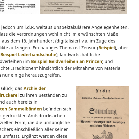
m jedoch um i.d.R. weitaus unspektakulärere Angelegenheiten.
dass die Verordnungen wohl nicht im erwünschten Maße
aus dem 18. Jahrhundert (digitalisiert v.a. im Zuge des
likte aufzeigen. Ein häufiges Thema ist Zensur (
Beispiel
), aber
m
Beispiel Lederhandschuhe
), landwirtschaftliche
ldverleihen (im
Beispiel
Geldverleihen an Prinzen
) und
chte „Traditionen“ hinsichtlich der Mitnahme von Material
m nur einige herauszugreifen.
s Glück, das
Archiv der
ruckerei
zu ihren Beständen zu
d auch bereits in
erten Sammelbänden
befinden sich
lin gedruckten Amtsdrucksachen –
iziellen Form, die die umfängliche
hers einschließlich aller seiner
e umfasst. Ergänzt werden diese