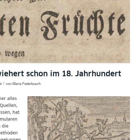
iehert schon im 18. Jahrhundert
/
t
von
Maria Federbusch
er alles
 Quellen,
issen, hat
rmularen
 die
Methoden
Regelungen