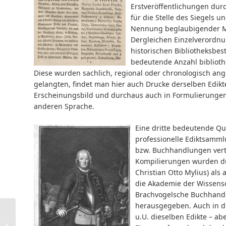
Erstveröffentlichungen durch
für die Stelle des Siegels 
Nennung beglaubigender Mi
Dergleichen Einzelverordnu
historischen Bibliotheksbes
bedeutende Anzahl bibliot
Diese wurden sachlich, regional oder chronologisch ang
gelangten, findet man hier auch Drucke derselben Edikt
Erscheinungsbild und durchaus auch in Formulierungen
anderen Sprache.
Eine dritte bedeutende Qu
professionelle Ediktsamml
bzw. Buchhandlungen vert
Kompilierungen wurden du
Christian Otto Mylius) als 
die Akademie der Wissensc
Brachvogelsche Buchhandl
herausgegeben. Auch in d
u.U. dieselben Edikte – ab
Lektüreempfehlungen