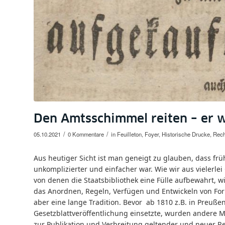
Den Amtsschimmel reiten – er w
/
/
05.10.2021
0 Kommentare
in
Feuilleton
,
Foyer
,
Historische Drucke
,
Rech
Aus heutiger Sicht ist man geneigt zu glauben, dass früh
unkomplizierter und einfacher war. Wie wir aus vielerlei
von denen die Staatsbibliothek eine Fülle aufbewahrt, w
das Anordnen, Regeln, Verfügen und Entwickeln von Fo
aber eine lange Tradition. Bevor ab 1810 z.B. in Preußen
Gesetzblattveröffentlichung einsetzte, wurden andere 
zur Publikation und Verbreitung geltender und neuer 