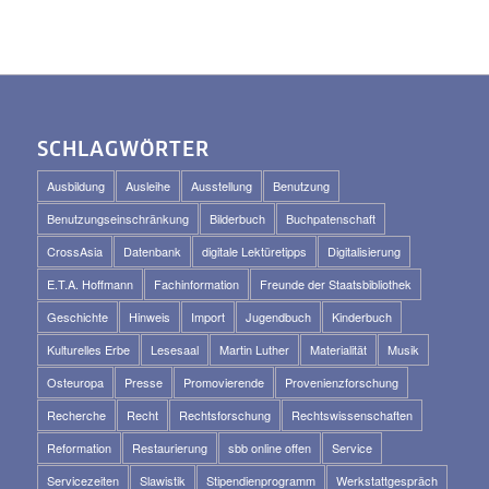
SCHLAGWÖRTER
Ausbildung
Ausleihe
Ausstellung
Benutzung
Benutzungseinschränkung
Bilderbuch
Buchpatenschaft
CrossAsia
Datenbank
digitale Lektüretipps
Digitalisierung
E.T.A. Hoffmann
Fachinformation
Freunde der Staatsbibliothek
Geschichte
Hinweis
Import
Jugendbuch
Kinderbuch
Kulturelles Erbe
Lesesaal
Martin Luther
Materialität
Musik
Osteuropa
Presse
Promovierende
Provenienzforschung
Recherche
Recht
Rechtsforschung
Rechtswissenschaften
Reformation
Restaurierung
sbb online offen
Service
Servicezeiten
Slawistik
Stipendienprogramm
Werkstattgespräch