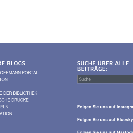
RE BLOGS
SUCHE ÜBER ALLE
BEITRÄGE:
. HOFFMANN PORTAL
TON
 DER BIBLIOTHEK
Suche
ISCHE DRUCKE
über
BELN
Folgen Sie uns auf Instagr
alle
VATION
Beiträge
Folgen Sie uns auf Bluesk
Folgen Sie uns auf Mastod