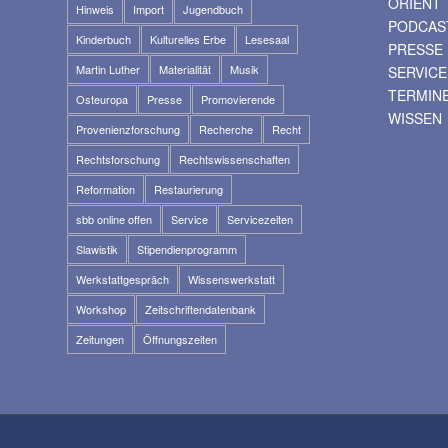
ORIENT
Hinweis
Import
Jugendbuch
PODCAS
Kinderbuch
Kulturelles Erbe
Lesesaal
PRESSE
Martin Luther
Materialität
Musik
SERVICE
TERMIN
Osteuropa
Presse
Promovierende
WISSEN
Provenienzforschung
Recherche
Recht
Rechtsforschung
Rechtswissenschaften
Reformation
Restaurierung
sbb online offen
Service
Servicezeiten
Slawistik
Stipendienprogramm
Werkstattgespräch
Wissenswerkstatt
Workshop
Zeitschriftendatenbank
Zeitungen
Öffnungszeiten