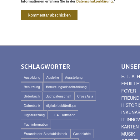
Informationen erfahren Sie in der
Datenschutzerklärung
.*
SCHLAGWÖRTER
UNSE
E. T. A
Ausbildung
Ausleihe
Ausstellung
FEUILLE
Benutzung
Benutzungseinschränkung
FOYER
Bilderbuch
Buchpatenschaft
CrossAsia
FREUNDE
HISTOR
Datenbank
digitale Lektüretipps
INKUNA
Digitalisierung
E.T.A. Hoffmann
IT-INNO
Fachinformation
KARTEN
MUSIK
Freunde der Staatsbibliothek
Geschichte