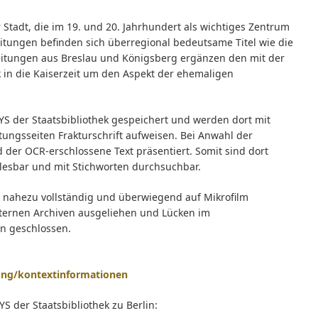
 Stadt, die im 19. und 20. Jahrhundert als wichtiges Zentrum
Zeitungen befinden sich überregional bedeutsame Titel wie die
Zeitungen aus Breslau und Königsberg ergänzen den mit der
ck in die Kaiserzeit um den Aspekt der ehemaligen
YS der Staatsbibliothek gespeichert und werden dort mit
itungsseiten Frakturschrift aufweisen. Bei Anwahl der
rd der OCR-erschlossene Text präsentiert. Somit sind dort
 lesbar und mit Stichworten durchsuchbar.
in nahezu vollständig und überwiegend auf Mikrofilm
ternen Archiven ausgeliehen und Lücken im
n geschlossen.
erung/kontextinformationen
S der Staatsbibliothek zu Berlin: