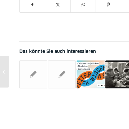
Das könnte Sie auch interessieren
O Schreck, Bücher aus
den Lesesaal-Ausleih-
Regalen sind weg! | O
Dear, Some...