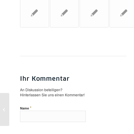
Ihr Kommentar
An Diskussion beteiligen?
Hinterlassen Sie uns einen Kommentar!
Nachlass von Dietrich Fischer-
*
Name
Dieskau kam als Geschenk in die
Bibliothek