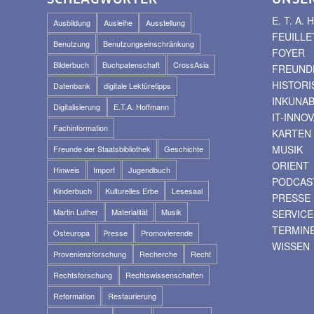
E. T. A
Ausbildung
Ausleihe
Ausstellung
FEUILLE
Benutzung
Benutzungseinschränkung
FOYER
Bilderbuch
Buchpatenschaft
CrossAsia
FREUNDE
HISTOR
Datenbank
digitale Lektüretipps
INKUNA
Digitalisierung
E.T.A. Hoffmann
IT-INNO
Fachinformation
KARTEN
MUSIK
Freunde der Staatsbibliothek
Geschichte
ORIENT
Hinweis
Import
Jugendbuch
PODCAS
Kinderbuch
Kulturelles Erbe
Lesesaal
PRESSE
Martin Luther
Materialität
Musik
SERVICE
TERMIN
Osteuropa
Presse
Promovierende
WISSEN
Provenienzforschung
Recherche
Recht
Rechtsforschung
Rechtswissenschaften
Reformation
Restaurierung