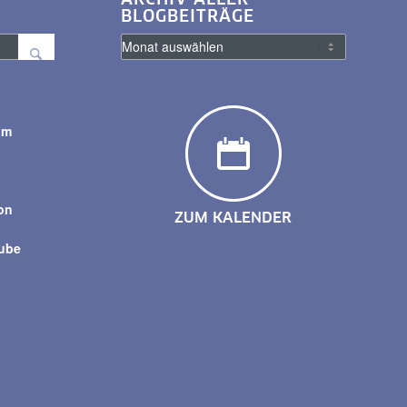
BLOGBEITRÄGE
am
y
on
ZUM KALENDER
tube