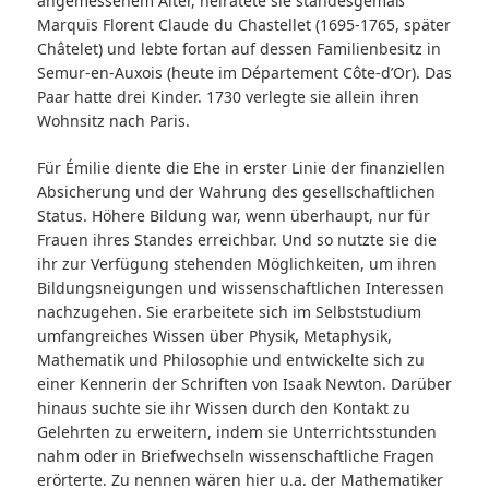
angemessenem Alter, heiratete sie standesgemäß
Marquis Florent Claude du Chastellet (1695-1765, später
Châtelet) und lebte fortan auf dessen Familienbesitz in
Semur-en-Auxois (heute im Département Côte-d’Or). Das
Paar hatte drei Kinder. 1730 verlegte sie allein ihren
Wohnsitz nach Paris.
Für Émilie diente die Ehe in erster Linie der finanziellen
Absicherung und der Wahrung des gesellschaftlichen
Status. Höhere Bildung war, wenn überhaupt, nur für
Frauen ihres Standes erreichbar. Und so nutzte sie die
ihr zur Verfügung stehenden Möglichkeiten, um ihren
Bildungsneigungen und wissenschaftlichen Interessen
nachzugehen. Sie erarbeitete sich im Selbststudium
umfangreiches Wissen über Physik, Metaphysik,
Mathematik und Philosophie und entwickelte sich zu
einer Kennerin der Schriften von Isaak Newton. Darüber
hinaus suchte sie ihr Wissen durch den Kontakt zu
Gelehrten zu erweitern, indem sie Unterrichtsstunden
nahm oder in Briefwechseln wissenschaftliche Fragen
erörterte. Zu nennen wären hier u.a. der Mathematiker