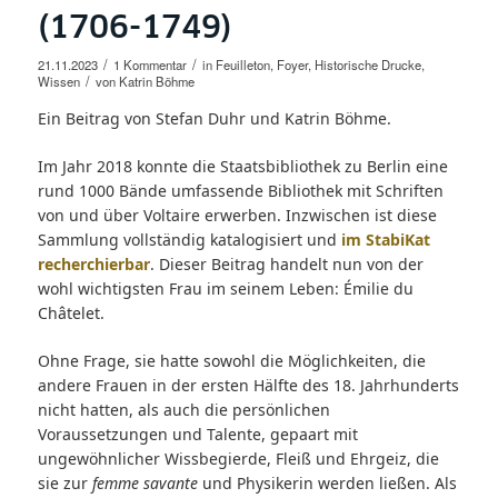
(1706-1749)
/
/
21.11.2023
1 Kommentar
in
Feuilleton
,
Foyer
,
Historische Drucke
,
/
Wissen
von
Katrin Böhme
Ein Beitrag von Stefan Duhr und Katrin Böhme.
Im Jahr 2018 konnte die Staatsbibliothek zu Berlin eine
rund 1000 Bände umfassende Bibliothek mit Schriften
von und über Voltaire erwerben. Inzwischen ist diese
Sammlung vollständig katalogisiert und
im StabiKat
recherchierbar
. Dieser Beitrag handelt nun von der
wohl wichtigsten Frau im seinem Leben: Émilie du
Châtelet.
Ohne Frage, sie hatte sowohl die Möglichkeiten, die
andere Frauen in der ersten Hälfte des 18. Jahrhunderts
nicht hatten, als auch die persönlichen
Voraussetzungen und Talente, gepaart mit
ungewöhnlicher Wissbegierde, Fleiß und Ehrgeiz, die
sie zur
femme savante
und Physikerin werden ließen. Als