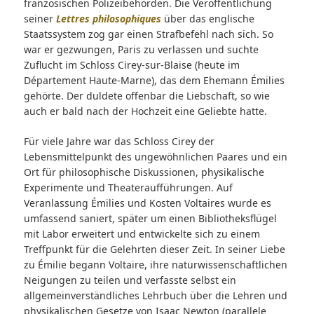
französischen Polizeibehörden. Die Veröffentlichung
seiner
Lettres philosophiques
über das englische
Staatssystem zog gar einen Strafbefehl nach sich. So
war er gezwungen, Paris zu verlassen und suchte
Zuflucht im Schloss Cirey-sur-Blaise (heute im
Département Haute-Marne), das dem Ehemann Émilies
gehörte. Der duldete offenbar die Liebschaft, so wie
auch er bald nach der Hochzeit eine Geliebte hatte.
Für viele Jahre war das Schloss Cirey der
Lebensmittelpunkt des ungewöhnlichen Paares und ein
Ort für philosophische Diskussionen, physikalische
Experimente und Theateraufführungen. Auf
Veranlassung Émilies und Kosten Voltaires wurde es
umfassend saniert, später um einen Bibliotheksflügel
mit Labor erweitert und entwickelte sich zu einem
Treffpunkt für die Gelehrten dieser Zeit. In seiner Liebe
zu Émilie begann Voltaire, ihre naturwissenschaftlichen
Neigungen zu teilen und verfasste selbst ein
allgemeinverständliches Lehrbuch über die Lehren und
physikalischen Gesetze von Isaac Newton (parallele