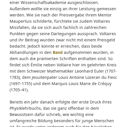
einer Wissenschaftsakademie ausgeschlossen.
Außerdem wollte sie einzig an ihrer Leistung gemessen
werden. Wie sie nach der Preisvergabe ihrem Mentor
Maupertuis schilderte, fürchtete sie zudem Voltaires
Missfallen, da sie sich auch fachlich in zahlreichen
Punkten gegen seine Darlegungen aussprach. Voltaires
und ihr Beitrag wurden zwar nicht mit einem Preisgeld
bedacht. Jedoch konnte er erreichen, dass beide
Abhandlungen in den
Band
aufgenommen wurden, in
dem auch die prämierten Schriften enthalten sind. So
findet sich Émilie neben Voltaire hier im gelehrten Kreis
mit dem Schweizer Mathematiker Leonhard Euler (1707-
1783), dem Jesuitenpater Louis Antoine Lozeran du Fiesc
(1697–1755) und dem Marquis Louis Marie de Créquy
(1705–41).
Bereits ein Jahr danach erfolgte der erste Druck ihres
Physiklehrbuchs, das sie ganz offenbar in dem
Bewusstsein dafür schrieb, wie wichtig eine
umfangreiche Bildung besonders für junge Menschen
ist. Es wurde unter anderem auch für den häuslichen