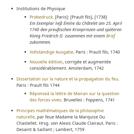
Institutions de Physique
Probedruck
. [Paris]: [Prault fils], [1738]
Ein Exemplar ließ Émilie du Châtelet am 25. April
1740 den preußischen Kronprinzen und späteren
König Friedrich II. zusammen mit einem
Brief
zukommen.
Vollständige Ausgabe
. Paris : Prault fils, 1740
Nouvelle édition
, corrigée et augmentée
considérablement. Amsterdam, 1742
Dissertation sur la nature et la propagation du feu
.
Paris : Prault fils 1744
Réponseà la lettre de Mairan sur la question
des forces vives
. Bruxelles : Foppens, 1741
Principes mathématiques de la philosophie
naturelle
, par feue Madame la Marquise Du
Chastellet. Hrsg. von Alexis Claude Clairaut. Paris :
Desaint & Saillant ; Lambert, 1759