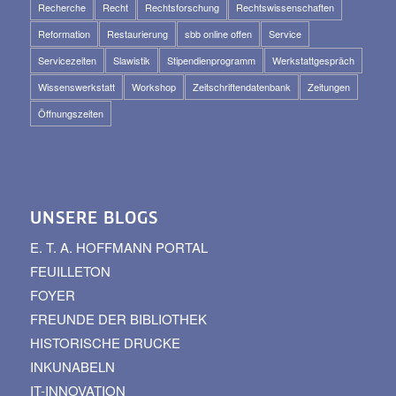
Recherche
Recht
Rechtsforschung
Rechtswissenschaften
Reformation
Restaurierung
sbb online offen
Service
Servicezeiten
Slawistik
Stipendienprogramm
Werkstattgespräch
Wissenswerkstatt
Workshop
Zeitschriftendatenbank
Zeitungen
Öffnungszeiten
UNSERE BLOGS
E. T. A. HOFFMANN PORTAL
FEUILLETON
FOYER
FREUNDE DER BIBLIOTHEK
HISTORISCHE DRUCKE
INKUNABELN
IT-INNOVATION