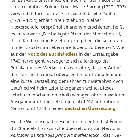
Unterricht ihres Sohnes Louis Marie Florent (1727-1793)
verwendet. Ihre Tochter Francoise Gabrielle Pauline
(1726 – 1754) erhielt ihre Erziehung in einer
Klosterschule. Ursprünglich anonym erschienen, heißt
es im Vorwort: „Die heiligste Pflicht der Menschen ist,
ihren Kindern eine Erziehung zu geben, die sie daran
hindert, später im Leben ihre Jugend zu bereuen“. Wie
aus der
Notiz des Buchhändlers
in der Erstausgabe
1740 hervorgeht, verzögerte sich allerdings die
Publikation des Werkes um zwei Jahre, da „der Autor“
den Text noch einmal überarbeiten und vor allem um
eine kurze Darstellung der Lehren zur Metaphysik von
Gottfried Wilhelm Leibniz ergänzen wollte. Dieses
Lehrbuch erschien innerhalb weniger Jahre in weiteren
Ausgaben und Übersetzungen, ab 1742 unter ihrem
Namen und 1743 in einer
deutschen Übersetzung
.
Für die Wissenschaftsgeschichte bedeutend ist Émilie
du Châtelets französische Übersetzung von Newtons
Philosophiae naturalis principia mathematica
, das 1687