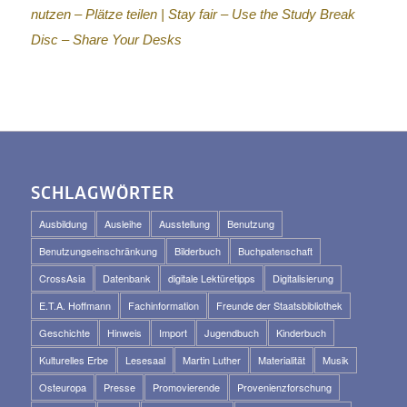
nutzen – Plätze teilen |
Stay fair – Use the Study Break
Disc – Share Your Desks
SCHLAGWÖRTER
Ausbildung
Ausleihe
Ausstellung
Benutzung
Benutzungseinschränkung
Bilderbuch
Buchpatenschaft
CrossAsia
Datenbank
digitale Lektüretipps
Digitalisierung
E.T.A. Hoffmann
Fachinformation
Freunde der Staatsbibliothek
Geschichte
Hinweis
Import
Jugendbuch
Kinderbuch
Kulturelles Erbe
Lesesaal
Martin Luther
Materialität
Musik
Osteuropa
Presse
Promovierende
Provenienzforschung