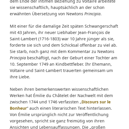
dem Ende der intimen Beziehung zu Voltaire arbeitete
sie wissenschaftlich, hauptsächlich an der schon
erwähnten Übersetzung von Newtons
Principia
.
Mit einer für die damalige Zeit späten Schwangerschaft
mit 43 Jahren, ihr neuer Liebhaber Jean-François de
Saint-Lambert (1716-1803) war 10 Jahre jünger als sie,
forderte sie sich und dem Schicksal offenbar zu viel ab.
Sie starb, noch ganz mit dem Kommentar zu Newtons
Principia
beschäftigt, nach der Geburt einer Tochter am
10. September 1749 an Kindbettfieber. Ihr Ehemann,
Voltaire und Saint-Lambert trauerten gemeinsam um
ihre Liebe.
Neben ihren bemerkenswerten wissenschaftlichen
Werken hat Émilie du Châtelet der Nachwelt mit dem
zwischen 1744 und 1746 verfassten „
Discours sur le
Bonheur
“ auch einen literarischen Text hinterlassen.
Von Émilie ursprünglich nicht zur Veröffentlichung
vorgesehen, spricht sie ganz freimütig von ihren
Ansichten und Lebensauffassungen. Die „großen