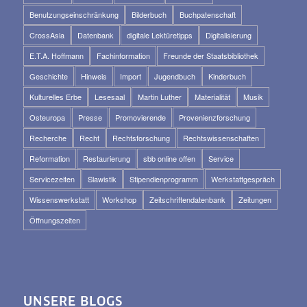
Benutzungseinschränkung
Bilderbuch
Buchpatenschaft
CrossAsia
Datenbank
digitale Lektüretipps
Digitalisierung
E.T.A. Hoffmann
Fachinformation
Freunde der Staatsbibliothek
Geschichte
Hinweis
Import
Jugendbuch
Kinderbuch
Kulturelles Erbe
Lesesaal
Martin Luther
Materialität
Musik
Osteuropa
Presse
Promovierende
Provenienzforschung
Recherche
Recht
Rechtsforschung
Rechtswissenschaften
Reformation
Restaurierung
sbb online offen
Service
Servicezeiten
Slawistik
Stipendienprogramm
Werkstattgespräch
Wissenswerkstatt
Workshop
Zeitschriftendatenbank
Zeitungen
Öffnungszeiten
UNSERE BLOGS