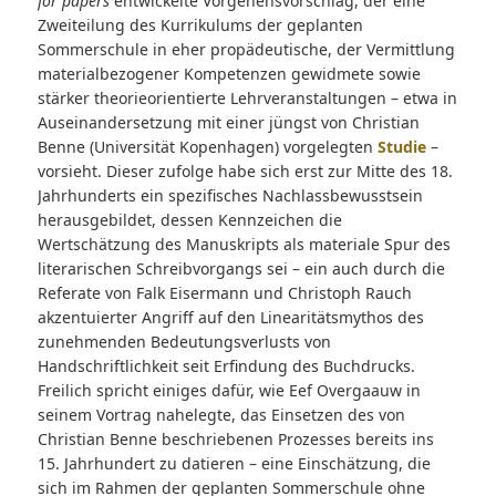
for papers
entwickelte Vorgehensvorschlag, der eine
Zweiteilung des Kurrikulums der geplanten
Sommerschule in eher propädeutische, der Vermittlung
materialbezogener Kompetenzen gewidmete sowie
stärker theorieorientierte Lehrveranstaltungen – etwa in
Auseinandersetzung mit einer jüngst von Christian
Benne (Universität Kopenhagen) vorgelegten
Studie
–
vorsieht. Dieser zufolge habe sich erst zur Mitte des 18.
Jahrhunderts ein spezifisches Nachlassbewusstsein
herausgebildet, dessen Kennzeichen die
Wertschätzung des Manuskripts als materiale Spur des
literarischen Schreibvorgangs sei – ein auch durch die
Referate von Falk Eisermann und Christoph Rauch
akzentuierter Angriff auf den Linearitätsmythos des
zunehmenden Bedeutungsverlusts von
Handschriftlichkeit seit Erfindung des Buchdrucks.
Freilich spricht einiges dafür, wie Eef Overgaauw in
seinem Vortrag nahelegte, das Einsetzen des von
Christian Benne beschriebenen Prozesses bereits ins
15. Jahrhundert zu datieren – eine Einschätzung, die
sich im Rahmen der geplanten Sommerschule ohne