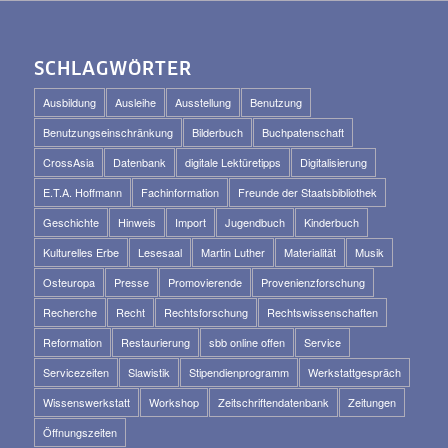
SCHLAGWÖRTER
Ausbildung
Ausleihe
Ausstellung
Benutzung
Benutzungseinschränkung
Bilderbuch
Buchpatenschaft
CrossAsia
Datenbank
digitale Lektüretipps
Digitalisierung
E.T.A. Hoffmann
Fachinformation
Freunde der Staatsbibliothek
Geschichte
Hinweis
Import
Jugendbuch
Kinderbuch
Kulturelles Erbe
Lesesaal
Martin Luther
Materialität
Musik
Osteuropa
Presse
Promovierende
Provenienzforschung
Recherche
Recht
Rechtsforschung
Rechtswissenschaften
Reformation
Restaurierung
sbb online offen
Service
Servicezeiten
Slawistik
Stipendienprogramm
Werkstattgespräch
Wissenswerkstatt
Workshop
Zeitschriftendatenbank
Zeitungen
Öffnungszeiten