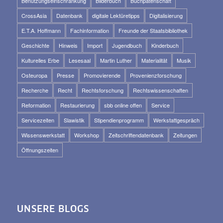
Benutzungseinschränkung
Bilderbuch
Buchpatenschaft
CrossAsia
Datenbank
digitale Lektüretipps
Digitalisierung
E.T.A. Hoffmann
Fachinformation
Freunde der Staatsbibliothek
Geschichte
Hinweis
Import
Jugendbuch
Kinderbuch
Kulturelles Erbe
Lesesaal
Martin Luther
Materialität
Musik
Osteuropa
Presse
Promovierende
Provenienzforschung
Recherche
Recht
Rechtsforschung
Rechtswissenschaften
Reformation
Restaurierung
sbb online offen
Service
Servicezeiten
Slawistik
Stipendienprogramm
Werkstattgespräch
Wissenswerkstatt
Workshop
Zeitschriftendatenbank
Zeitungen
Öffnungszeiten
UNSERE BLOGS