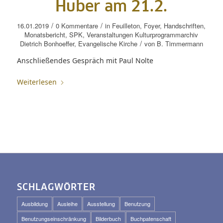
Huber am 21.2.
/
/
16.01.2019
0 Kommentare
in
Feuilleton
,
Foyer
,
Handschriften
,
Monatsbericht
,
SPK
,
Veranstaltungen
Kulturprogrammarchiv
/
Dietrich Bonhoeffer
,
Evangelische Kirche
von
B. Timmermann
Anschließendes Gespräch mit Paul Nolte
Weiterlesen
SCHLAGWÖRTER
Ausbildung
Ausleihe
Ausstellung
Benutzung
Benutzungseinschränkung
Bilderbuch
Buchpatenschaft