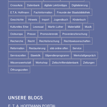
CrossAsia
Datenbank
digitale Lektüretipps
Digitalisierung
E.T.A. Hoffmann
Fachinformation
Freunde der Staatsbibliothek
Geschichte
Hinweis
Import
Jugendbuch
Kinderbuch
Kulturelles Erbe
Lesesaal
Martin Luther
Materialität
Musik
Osteuropa
Presse
Promovierende
Provenienzforschung
Recherche
Recht
Rechtsforschung
Rechtswissenschaften
Reformation
Restaurierung
sbb online offen
Service
Servicezeiten
Slawistik
Stipendienprogramm
Werkstattgespräch
Wissenswerkstatt
Workshop
Zeitschriftendatenbank
Zeitungen
Öffnungszeiten
UNSERE BLOGS
E. T. A. HOFFMANN PORTAL