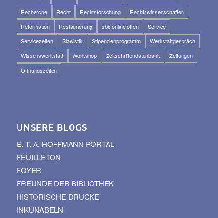
Recherche
Recht
Rechtsforschung
Rechtswissenschaften
Reformation
Restaurierung
sbb online offen
Service
Servicezeiten
Slawistik
Stipendienprogramm
Werkstattgespräch
Wissenswerkstatt
Workshop
Zeitschriftendatenbank
Zeitungen
Öffnungszeiten
UNSERE BLOGS
E. T. A. HOFFMANN PORTAL
FEUILLETON
FOYER
FREUNDE DER BIBLIOTHEK
HISTORISCHE DRUCKE
INKUNABELN