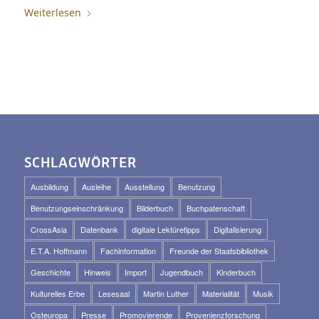
Weiterlesen
SCHLAGWÖRTER
Ausbildung
Ausleihe
Ausstellung
Benutzung
Benutzungseinschränkung
Bilderbuch
Buchpatenschaft
CrossAsia
Datenbank
digitale Lektüretipps
Digitalisierung
E.T.A. Hoffmann
Fachinformation
Freunde der Staatsbibliothek
Geschichte
Hinweis
Import
Jugendbuch
Kinderbuch
Kulturelles Erbe
Lesesaal
Martin Luther
Materialität
Musik
Osteuropa
Presse
Promovierende
Provenienzforschung