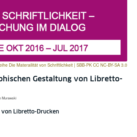
eihe Die Materailität von Schriftlichkeit | SBB-PK CC NC-BY-SA 3.0
hischen Gestaltung von Libretto-
in Murawski
g von Libretto-Drucken