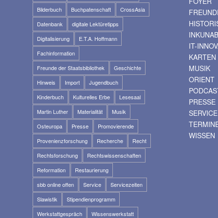
FOYER
Bilderbuch
Buchpatenschaft
CrossAsia
FREUNDE
HISTOR
Datenbank
digitale Lektüretipps
INKUNA
Digitalisierung
E.T.A. Hoffmann
IT-INNO
Fachinformation
KARTEN
MUSIK
Freunde der Staatsbibliothek
Geschichte
ORIENT
Hinweis
Import
Jugendbuch
PODCAS
Kinderbuch
Kulturelles Erbe
Lesesaal
PRESSE
Martin Luther
Materialität
Musik
SERVICE
TERMIN
Osteuropa
Presse
Promovierende
WISSEN
Provenienzforschung
Recherche
Recht
Rechtsforschung
Rechtswissenschaften
Reformation
Restaurierung
sbb online offen
Service
Servicezeiten
Slawistik
Stipendienprogramm
Werkstattgespräch
Wissenswerkstatt