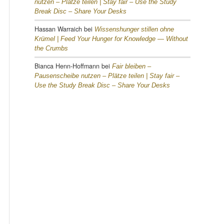
nutzen – Plätze teilen |
Stay fair – Use the Study
Break Disc – Share Your Desks
Hassan Warraich
bei
Wissenshunger stillen ohne
Krümel |
Feed Your Hunger for Knowledge — Without
the Crumbs
Bianca Henn-Hoffmann
bei
Fair bleiben –
Pausenscheibe nutzen – Plätze teilen |
Stay fair –
Use the Study Break Disc – Share Your Desks