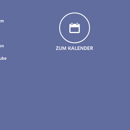
am
y
on
ZUM KALENDER
tube