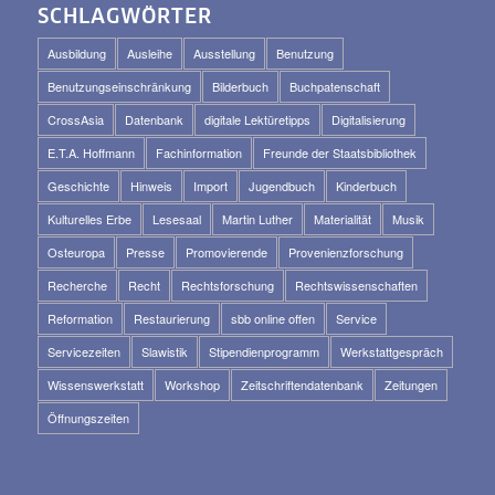
SCHLAGWÖRTER
Ausbildung
Ausleihe
Ausstellung
Benutzung
Benutzungseinschränkung
Bilderbuch
Buchpatenschaft
CrossAsia
Datenbank
digitale Lektüretipps
Digitalisierung
E.T.A. Hoffmann
Fachinformation
Freunde der Staatsbibliothek
Geschichte
Hinweis
Import
Jugendbuch
Kinderbuch
Kulturelles Erbe
Lesesaal
Martin Luther
Materialität
Musik
Osteuropa
Presse
Promovierende
Provenienzforschung
Recherche
Recht
Rechtsforschung
Rechtswissenschaften
Reformation
Restaurierung
sbb online offen
Service
Servicezeiten
Slawistik
Stipendienprogramm
Werkstattgespräch
Wissenswerkstatt
Workshop
Zeitschriftendatenbank
Zeitungen
Öffnungszeiten