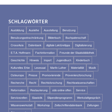
SCHLAGWÖRTER
Ausbildung
Ausleihe
Ausstellung
Benutzung
Benutzungseinschränkung
Bilderbuch
Buchpatenschaft
CrossAsia
Datenbank
digitale Lektüretipps
Digitalisierung
E.T.A. Hoffmann
Fachinformation
Freunde der Staatsbibliothek
Geschichte
Hinweis
Import
Jugendbuch
Kinderbuch
Kulturelles Erbe
Lesesaal
Martin Luther
Materialität
Musik
Osteuropa
Presse
Promovierende
Provenienzforschung
Recherche
Recht
Rechtsforschung
Rechtswissenschaften
Reformation
Restaurierung
sbb online offen
Service
Servicezeiten
Slawistik
Stipendienprogramm
Werkstattgespräch
Wissenswerkstatt
Workshop
Zeitschriftendatenbank
Zeitungen